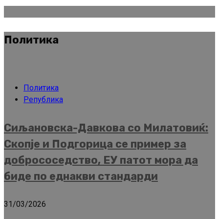
Политика
Политика
Република
Сиљановска-Давкова со Милатовиќ:
Скопје и Подгорица се пример за
добрососедство, ЕУ патот мора да
биде по еднакви стандарди
31/03/2026