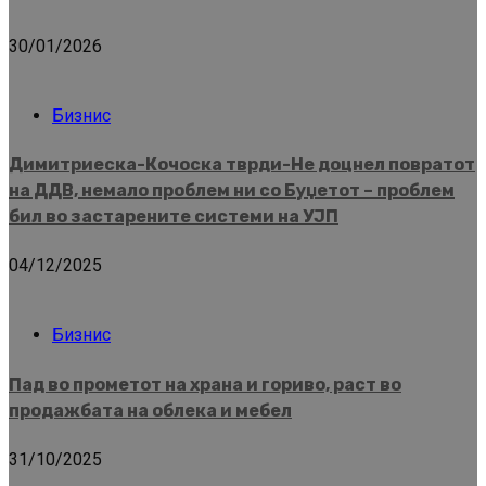
30/01/2026
Бизнис
Димитриеска-Кочоска тврди-Не доцнел повратот
на ДДВ, немало проблем ни со Буџетот – проблем
бил во застарените системи на УЈП
04/12/2025
Бизнис
Пад во прометот на храна и гориво, раст во
продажбата на облека и мебел
31/10/2025