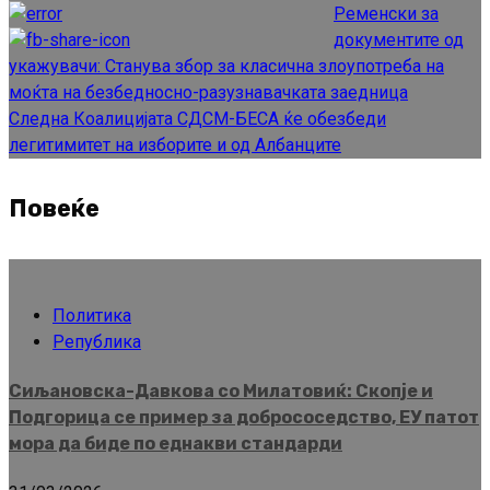
Ременски за
Reading
документите од
укажувачи: Станува збор за класична злоупотреба на
моќта на безбедносно-разузнавачката заедница
Следна
Коалицијата СДСМ-БЕСА ќе обезбеди
легитимитет на изборите и од Албанците
Повеќе
Политика
Република
Сиљановска-Давкова со Милатовиќ: Скопје и
Подгорица се пример за добрососедство, ЕУ патот
мора да биде по еднакви стандарди