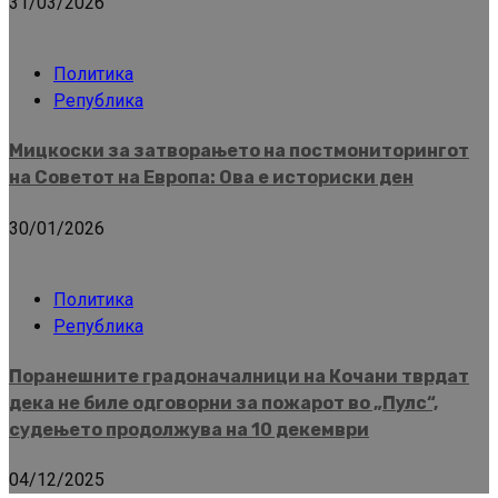
31/03/2026
Политика
Република
Мицкоски за затворањето на постмониторингот
на Советот на Европа: Ова е историски ден
30/01/2026
Политика
Република
Поранешните градоначалници на Кочани тврдат
дека не биле одговорни за пожарот во „Пулс“,
судењето продолжува на 10 декември
04/12/2025