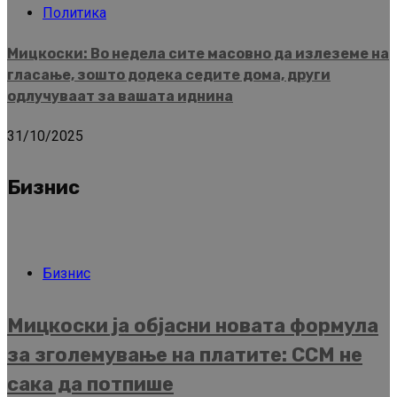
Политика
Мицкоски: Во недела сите масовно да излеземе на
гласање, зошто додека седите дома, други
одлучуваат за вашата иднина
31/10/2025
Бизнис
Бизнис
Мицкоски ја објасни новата формула
за зголемување на платите: ССМ не
сака да потпише