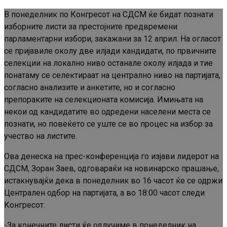
В понеделник по Конгресот на СДСМ ќе бидат познати
изборните листи за престојните предвремени
парламентарни избори, закажани за 12 април. На огласот
се пријавиле околу две илјади кандидати, по првичните
селекции на локално ниво останале околу илјада и тие
понатаму се селектираат на централно ниво на партијата,
согласно анализите и анкетите, но и согласно
препораките на селекционата комисија. Имињата на
некои од кандидатите во одредени населени места се
познати, но повеќето се уште се во процес на избор за
учество на листите.
Ова денеска на прес-конференција го изјави лидерот на
СДСМ, Зоран Заев, одговараќи на новинарско прашање,
истакнувајќи дека в понеделник во 16 часот ќе се одржи
Централен одбор на партијата, а во 18:00 часот следи
Конгресот.
-За конечните листи ќе одлучиме в понеделник на