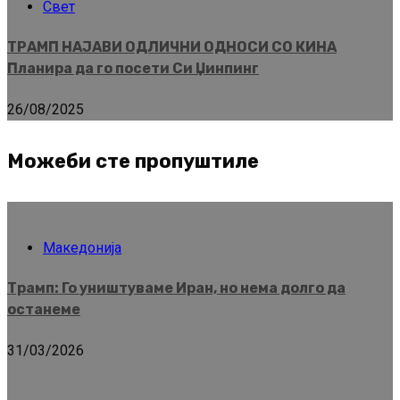
Свет
ТРАМП НАЈАВИ ОДЛИЧНИ ОДНОСИ СО КИНА
Планира да го посети Си Џинпинг
26/08/2025
Можеби сте пропуштиле
Македонија
Трамп: Го уништуваме Иран, но нема долго да
останеме
31/03/2026