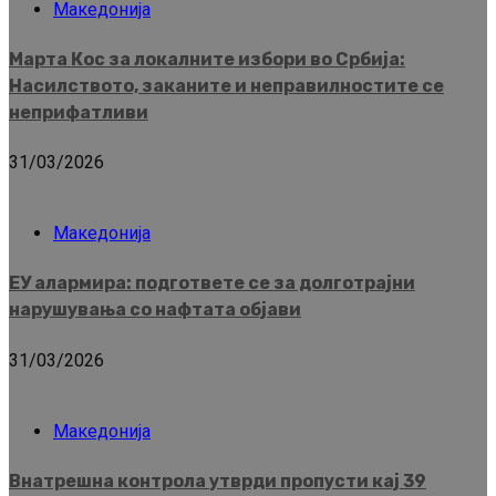
Македонија
Марта Кос за локалните избори во Србија:
Насилството, заканите и неправилностите се
неприфатливи
31/03/2026
Македонија
ЕУ алармира: подгответе се за долготрајни
нарушувања со нафтата објави
31/03/2026
Македонија
Внатрешна контрола утврди пропусти кај 39