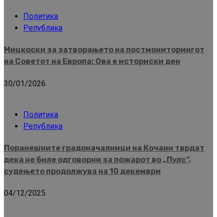
Политика
Република
Мицкоски за затворањето на постмониторингот
на Советот на Европа: Ова е историски ден
30/01/2026
Политика
Република
Поранешните градоначалници на Кочани тврдат
дека не биле одговорни за пожарот во „Пулс“,
судењето продолжува на 10 декември
04/12/2025