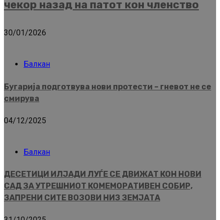
чекор назад на патот кон членство
30/01/2026
Балкан
Бугарија подготвува нови протести – гневот не се
смирува
04/12/2025
Балкан
ДЕСЕТИЦИ ИЛЈАДИ ЛУЃЕ СЕ ДВИЖАТ КОН НОВИ
САД ЗА УТРЕШНИОТ КОМЕМОРАТИВЕН СОБИР,
ЗАПРЕНИ СИТЕ ВОЗОВИ НИЗ ЗЕМЈАТА
31/10/2025