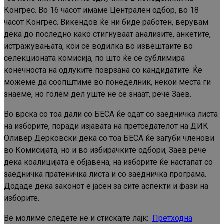
Конгрес. Во 16 часот имаме Централен одбор, во 18
часот Конгрес. Викендов ќе ни биде работен, верувам
дека до последно како стигнуваат анализите, анкетите,
истражувањата, кои се водилка во извештаите во
селекционата комисија, по што ќе се сублимира
конечноста на одлуките поврзана со кандидатите. Ќе
можеме да соопштиме во понеделник, некои места ги
знаеме, но голем дел уште не се знаат, рече Заев.
Во врска со тоа дали со БЕСА ќе одат со заедничка листа
на изборите, поради изјавата на претседателот на ДИК
Оливер Дерковски дека со тоа БЕСА ќе загуби членови
во Комисијата, но и во избирачките одбори, Заев рече
дека коалицијата е објавена, на изборите ќе настапат со
заедничка пратеничка листа и со заедничка програма.
Додаде дека законот е јасен за сите аспекти и фази на
изборите.
Ве молиме следете не и стискајте лајк:
Претходна
Continue