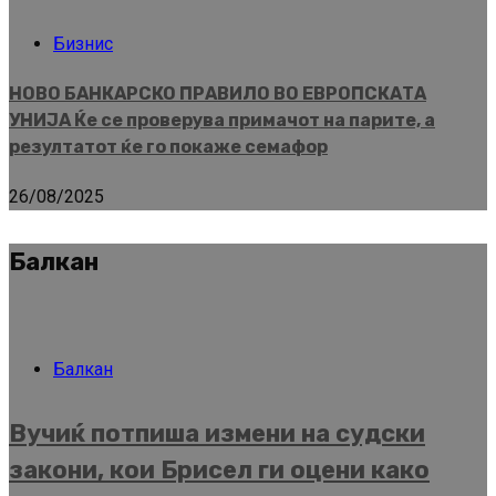
Бизнис
НОВО БАНКАРСКО ПРАВИЛО ВО ЕВРОПСКАТА
УНИЈА Ќе се проверува примачот на парите, а
резултатот ќе го покаже семафор
26/08/2025
Балкан
Балкан
Вучиќ потпиша измени на судски
закони, кои Брисел ги оцени како