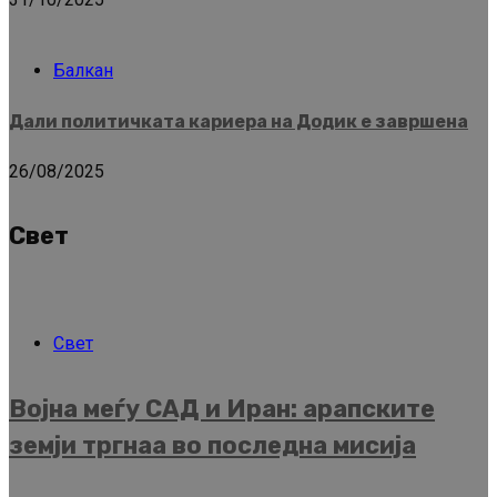
Балкан
Дали политичката кариера на Додик е завршена
26/08/2025
Свет
Свет
Војна меѓу САД и Иран: арапските
земји тргнаа во последна мисија