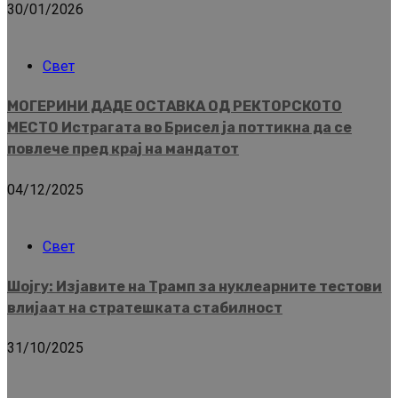
30/01/2026
Свет
МОГЕРИНИ ДАДЕ ОСТАВКА ОД РЕКТОРСКОТО
МЕСТО Истрагата во Брисел ја поттикна да се
повлече пред крај на мандатот
04/12/2025
Свет
Шојгу: Изјавите на Трамп за нуклеарните тестови
влијаат на стратешката стабилност
31/10/2025