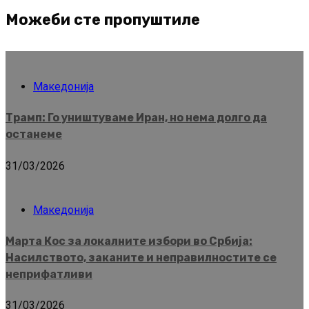
Можеби сте пропуштиле
Македонија
Трамп: Го уништуваме Иран, но нема долго да
останеме
31/03/2026
Македонија
Марта Кос за локалните избори во Србија:
Насилството, заканите и неправилностите се
неприфатливи
31/03/2026