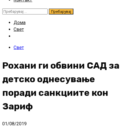
Пребарувај
за:
Дома
Свет
Свет
Рохани ги обвини САД за
детско однесување
поради санкциите кон
Зариф
01/08/2019