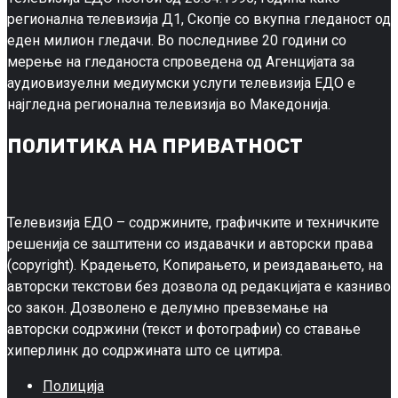
регионална телевизија Д1, Скопје со вкупна гледаност од
еден милион гледачи. Во последниве 20 години со
мерење на гледаноста спроведена од Агенцијата за
аудиовизуелни медиумски услуги телевизија ЕДО е
најгледна регионална телевизија во Македонија.
ПОЛИТИКА НА ПРИВАТНОСТ
Телевизија ЕДО – содржините, графичките и техничките
решенија се заштитени со издавачки и авторски права
(copyright). Крадењето, Копирањето, и реиздавањето, на
авторски текстови без дозвола од редакцијата е казниво
со закон. Дозволено е делумно превземање на
авторски содржини (текст и фотографии) со ставање
хиперлинк до содржината што се цитира.
Полиција