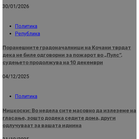
30/01/2026
Политика
Република
Поранешните градоначалници на Кочани тврдат
дека не биле одговорни за пожарот во „Пулс“,
судењето продолжува на 10 декември
04/12/2025
Политика
Мицкоски: Во недела сите масовно да излеземе на
гласање, зошто додека седите дома, други
одлучуваат за вашата иднина