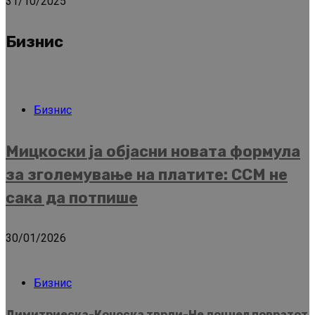
31/10/2025
Бизнис
Бизнис
Мицкоски ја објасни новата формула
за зголемување на платите: ССМ не
сака да потпише
30/01/2026
Бизнис
Димитриеска-Кочоска тврди-Не доцнел повратот