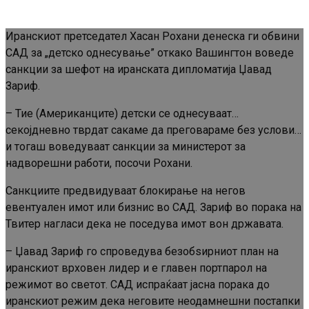
Иранскиот претседател Хасан Рохани денеска ги обвини
САД за „детско однесување” откако Вашингтон воведе
санкции за шефот на иранската дипломатија Џавад
Зариф.
– Тие (Американците) детски се однесуваат…
секојдневно тврдат сакаме да преговараме без услови…
и тогаш воведуваат санкции за министерот за
надворешни работи, посочи Рохани.
Санкциите предвидуваат блокирање на негов
евентуален имот или бизнис во САД. Зариф во порака на
Твитер нагласи дека не поседува имот вон државата.
– Џавад Зариф го спроведува безобѕирниот план на
иранскиот врховен лидер и е главен портпарол на
режимот во светот. САД испраќаат јасна порака до
иранскиот режим дека неговите неодамнешни постапки