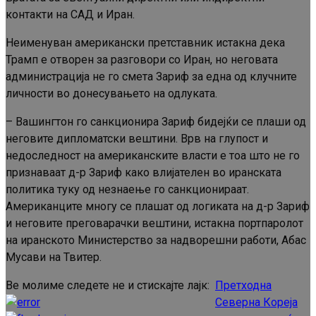
контакти на САД и Иран.
Неименуван американски претставник истакна дека
Трамп е отворен за разговори со Иран, но неговата
администрација не го смета Зариф за една од клучните
личности во донесувањето на одлуката.
– Вашингтон го санкционира Зариф бидејќи се плаши од
неговите дипломатски вештини. Врв на глупост и
недоследност на американските власти е тоа што не го
признаваат д-р Зариф како влијателен во иранската
политика туку од незнаење го санкционираат.
Американците многу се плашат од логиката на д-р Зариф
и неговите преговарачки вештини, истакна портпаролот
на иранското Министерство за надворешни работи, Абас
Мусави на Твитер.
Ве молиме следете не и стискајте лајк:
Претходна
Continue
Северна Кореја
Reading