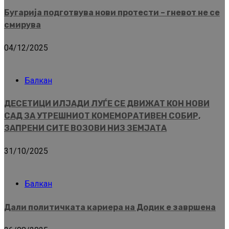
Бугарија подготвува нови протести – гневот не се
смирува
04/12/2025
Балкан
ДЕСЕТИЦИ ИЛЈАДИ ЛУЃЕ СЕ ДВИЖАТ КОН НОВИ
САД ЗА УТРЕШНИОТ КОМЕМОРАТИВЕН СОБИР,
ЗАПРЕНИ СИТЕ ВОЗОВИ НИЗ ЗЕМЈАТА
31/10/2025
Балкан
Дали политичката кариера на Додик е завршена