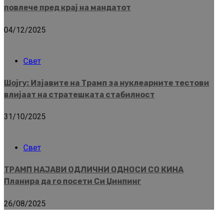
повлече пред крај на мандатот
04/12/2025
Свет
Шојгу: Изјавите на Трамп за нуклеарните тестови
влијаат на стратешката стабилност
31/10/2025
Свет
ТРАМП НАЈАВИ ОДЛИЧНИ ОДНОСИ СО КИНА
Планира да го посети Си Џинпинг
26/08/2025