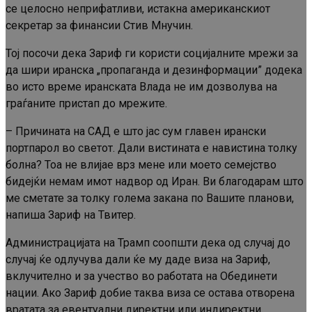
се целосно неприфатливи, истакна американскиот
секретар за финансии Стив Мнучин.
Тој посочи дека Зариф ги користи социјалните мрежи за
да шири иранска „пропаганда и дезинформации” додека
во исто време иранската Влада не им дозволува на
граѓаните пристап до мрежите.
– Причината на САД е што јас сум главен ирански
портпарол во светот. Дали вистината е навистина толку
болна? Тоа не влијае врз мене или моето семејство
бидејќи немам имот надвор од Иран. Ви благодарам што
ме сметате за толку голема закана по Вашите планови,
напиша Зариф на Твитер.
Администрацијата на Трамп соопшти дека од случај до
случај ќе одлучува дали ќе му даде виза на Зариф,
вклучително и за учество во работата на Обединети
нации. Ако Зариф добие таква виза се остава отворена
вратата за евентуални директни или индиректни