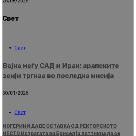
26/08/2025
Свет
Свет
Војна меѓу САД и Иран: арапските
земји тргнаа во последна мисија
30/01/2026
Свет
МОГЕРИНИ ДАДЕ ОСТАВКА ОД РЕКТОРСКОТО
МЕСТО Истрагата во Брисел ја поттикна да се