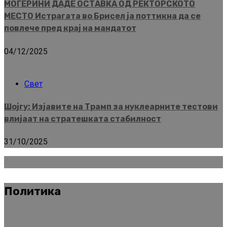
МОГЕРИНИ ДАДЕ ОСТАВКА ОД РЕКТОРСКОТО
МЕСТО Истрагата во Брисел ја поттикна да се
повлече пред крај на мандатот
04/12/2025
Свет
Шојгу: Изјавите на Трамп за нуклеарните тестови
влијаат на стратешката стабилност
31/10/2025
Политика