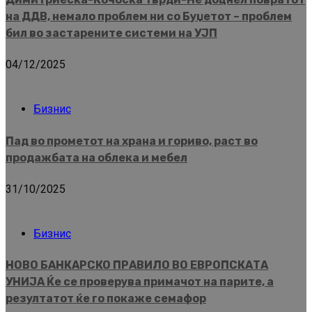
на ДДВ, немало проблем ни со Буџетот – проблем
бил во застарените системи на УЈП
04/12/2025
Бизнис
Пад во прометот на храна и гориво, раст во
продажбата на облека и мебел
31/10/2025
Бизнис
НОВО БАНКАРСКО ПРАВИЛО ВО ЕВРОПСКАТА
УНИЈА Ќе се проверува примачот на парите, а
резултатот ќе го покаже семафор