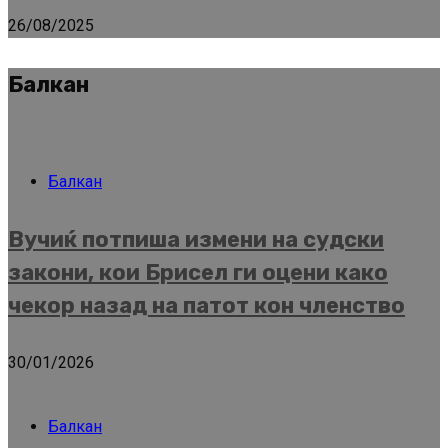
26/08/2025
Балкан
Балкан
Вучиќ потпиша измени на судски
закони, кои Брисел ги оцени како
чекор назад на патот кон членство
30/01/2026
Балкан