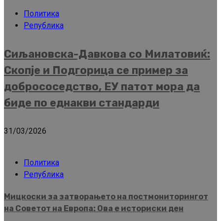
Политика
Република
Сиљановска-Давкова со Милатовиќ:
Скопје и Подгорица се пример за
добрососедство, ЕУ патот мора да
биде по еднакви стандарди
31/03/2026
Политика
Република
Мицкоски за затворањето на постмониторингот
на Советот на Европа: Ова е историски ден