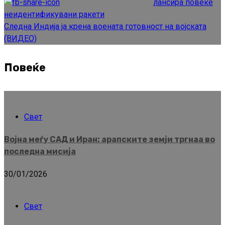
лансира повеќе
неидентификувани ракети
Следна
Индија ја крена воената готовност на војската
(ВИДЕО)
Повеќе
Свет
Војна меѓу САД и Иран: арапските земји тргнаа во
последна мисија
30/01/2026
Свет