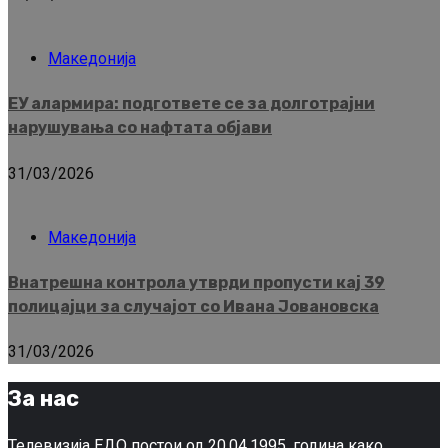
Македонија
ЕУ алармира: подгответе се за долготрајни
нарушувања со нафтата објави
31/03/2026
Македонија
Внатрешна контрола утврди пропусти кај 39
полицајци за случајот со Ивана Јовановска
31/03/2026
За нас
Телевизија ЕДО постои од 20.04.1995, година како