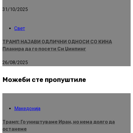
31/10/2025
Свет
ТРАМП НАЈАВИ ОДЛИЧНИ ОДНОСИ СО КИНА
Планира да го посети Си Џинпинг
26/08/2025
Можеби сте пропуштиле
Македонија
Трамп: Го уништуваме Иран, но нема долго да
останеме