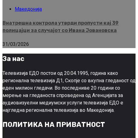
Македонија
Внатрешна контрола утврди пропусти кај 39
полицајци за случајот со Ивана Јовановска
31/03/2026
За нас
Телевизија ЕДО постои од 20.04.1995, година како
регионална телевизија Д1, Скопје со вкупна гледаност од
еден милион гледачи. Во последниве 20 години со
мерење на гледаноста спроведена од Агенцијата за
аудиовизуелни медиумски услуги телевизија ЕДО е
најгледна регионална телевизија во Македонија.
ПОЛИТИКА НА ПРИВАТНОСТ