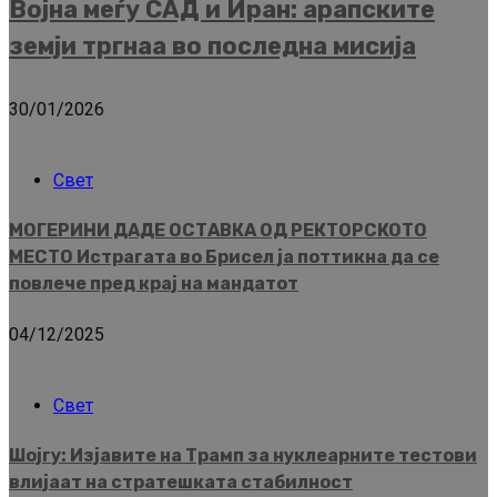
Војна меѓу САД и Иран: арапските
земји тргнаа во последна мисија
30/01/2026
Свет
МОГЕРИНИ ДАДЕ ОСТАВКА ОД РЕКТОРСКОТО
МЕСТО Истрагата во Брисел ја поттикна да се
повлече пред крај на мандатот
04/12/2025
Свет
Шојгу: Изјавите на Трамп за нуклеарните тестови
влијаат на стратешката стабилност