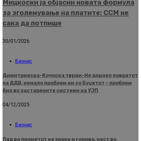
Мицкоски ја објасни новата формула
за зголемување на платите: ССМ не
сака да потпише
30/01/2026
Бизнис
Димитриеска-Кочоска тврди-Не доцнел повратот
на ДДВ, немало проблем ни со Буџетот – проблем
бил во застарените системи на УЈП
04/12/2025
Бизнис
Пад во прометот на храна и гориво, раст во