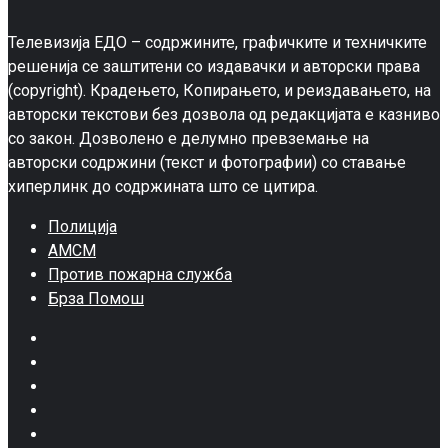
Телевизија ЕДО – содржините, графичките и техничките
решенија се заштитени со издавачки и авторски права
(copyright). Крадењето, Копирањето, и реиздавањето, на
авторски текстови без дозвола од редакцијата е казниво
со закон. Дозволено е делумно превземање на
авторски содржини (текст и фотографии) со ставање
хиперлинк до содржината што се цитира.
Полиција
АМСМ
Против пожарна служба
Брза Помош
Facebook
Twitter
Google
Plus
Instagram
Pinterest