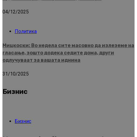
04/12/2025
Политика
Мицкоски: Во недела сите масовно да излеземе на
гласање, зошто додека седите дома, други
одлучуваат за вашата иднина
31/10/2025
Бизнис
Бизнис