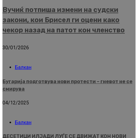
Вучиќ потпиша измени на судски
закони, кои Брисел ги оцени како
чекор назад на патот кон членство
30/01/2026
Балкан
Бугарија подготвува нови протести – гневот не се
смирува
04/12/2025
Балкан
ДЕСЕТИЦИ ИЛЈАДИ ЛУЃЕ СЕ ДВИЖАТ КОН НОВИ