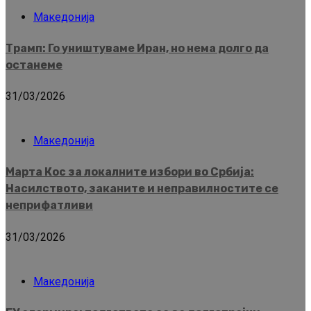
Македонија
Трамп: Го уништуваме Иран, но нема долго да
останеме
31/03/2026
Македонија
Марта Кос за локалните избори во Србија:
Насилството, заканите и неправилностите се
неприфатливи
31/03/2026
Македонија