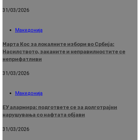
31/03/2026
Македонија
Марта Кос за локалните избори во Србија:
Насилството, заканите и неправилностите се
неприфатливи
31/03/2026
Македонија
ЕУ алармира: подгответе се за долготрајни
нарушувања со нафтата објави
31/03/2026