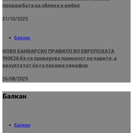
продажбата на облека и мебел
31/10/2025
Бизнис
НОВО БАНКАРСКО ПРАВИЛО ВО ЕВРОПСКАТА
УНИЈА Ќе се проверува примачот на парите, а
резултатот ќе го покаже семафор
26/08/2025
Балкан
Балкан