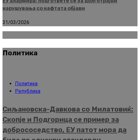
ЕУ алармира: подгответе се за долготрајни
нарушувања со нафтата објави
31/03/2026
Политика
Политика
Република
Сиљановска-Давкова со Милатовиќ:
Скопје и Подгорица се пример за
добрососедство, ЕУ патот мора да