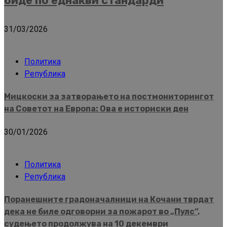
биде по еднакви стандарди
31/03/2026
Политика
Република
Мицкоски за затворањето на постмониторингот
на Советот на Европа: Ова е историски ден
30/01/2026
Политика
Република
Поранешните градоначалници на Кочани тврдат
дека не биле одговорни за пожарот во „Пулс“,
судењето продолжува на 10 декември