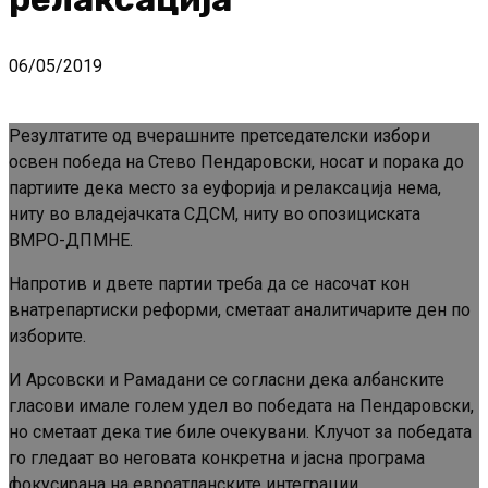
06/05/2019
Резултатите од вчерашните претседателски избори
освен победа на Стево Пендаровски, носат и порака до
партиите дека место за еуфорија и релаксација нема,
ниту во владејачката СДСМ, ниту во опозициската
ВМРО-ДПМНЕ.
Напротив и двете партии треба да се насочат кон
внатрепартиски реформи, сметаат аналитичарите ден по
изборите.
И Арсовски и Рамадани се согласни дека албанските
гласови имале голем удел во победата на Пендаровски,
но сметаат дека тие биле очекувани. Клучот за победата
го гледаат во неговата конкретна и јасна програма
фокусирана на евроатланските интеграции.