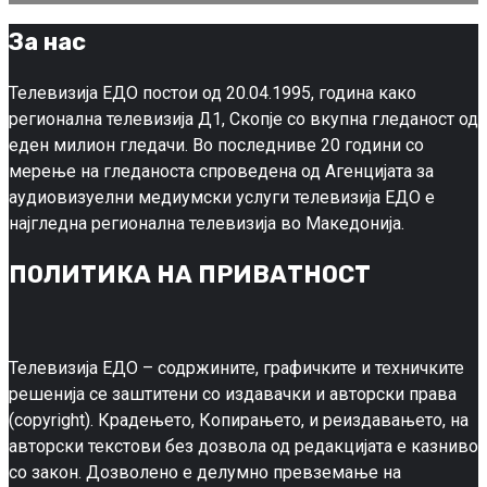
За нас
Телевизија ЕДО постои од 20.04.1995, година како
регионална телевизија Д1, Скопје со вкупна гледаност од
еден милион гледачи. Во последниве 20 години со
мерење на гледаноста спроведена од Агенцијата за
аудиовизуелни медиумски услуги телевизија ЕДО е
најгледна регионална телевизија во Македонија.
ПОЛИТИКА НА ПРИВАТНОСТ
Телевизија ЕДО – содржините, графичките и техничките
решенија се заштитени со издавачки и авторски права
(copyright). Крадењето, Копирањето, и реиздавањето, на
авторски текстови без дозвола од редакцијата е казниво
со закон. Дозволено е делумно превземање на