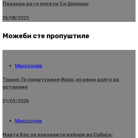
Планира да го посети Си Џинпинг
26/08/2025
Можеби сте пропуштиле
Македонија
Трамп: Го уништуваме Иран, но нема долго да
останеме
31/03/2026
Македонија
Марта Кос за локалните избори во Србија: