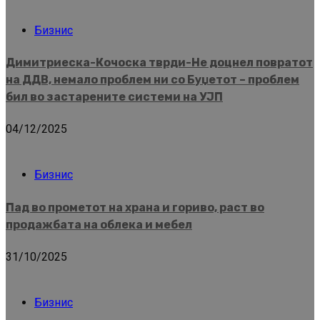
Бизнис
Димитриеска-Кочоска тврди-Не доцнел повратот
на ДДВ, немало проблем ни со Буџетот – проблем
бил во застарените системи на УЈП
04/12/2025
Бизнис
Пад во прометот на храна и гориво, раст во
продажбата на облека и мебел
31/10/2025
Бизнис