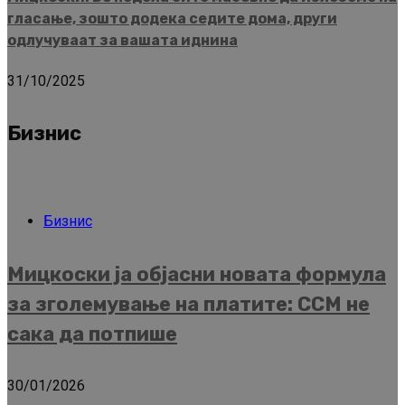
гласање, зошто додека седите дома, други
одлучуваат за вашата иднина
31/10/2025
Бизнис
Бизнис
Мицкоски ја објасни новата формула
за зголемување на платите: ССМ не
сака да потпише
30/01/2026