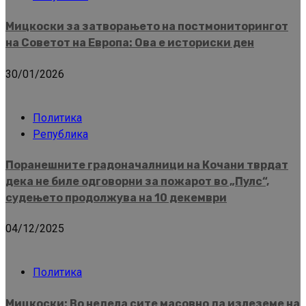
Мицкоски за затворањето на постмониторингот
на Советот на Европа: Ова е историски ден
30/01/2026
Политика
Република
Поранешните градоначалници на Кочани тврдат
дека не биле одговорни за пожарот во „Пулс“,
судењето продолжува на 10 декември
04/12/2025
Политика
Мицкоски: Во недела сите масовно да излеземе на