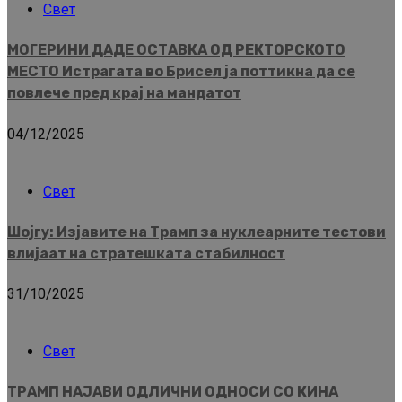
Свет
МОГЕРИНИ ДАДЕ ОСТАВКА ОД РЕКТОРСКОТО
МЕСТО Истрагата во Брисел ја поттикна да се
повлече пред крај на мандатот
04/12/2025
Свет
Шојгу: Изјавите на Трамп за нуклеарните тестови
влијаат на стратешката стабилност
31/10/2025
Свет
ТРАМП НАЈАВИ ОДЛИЧНИ ОДНОСИ СО КИНА