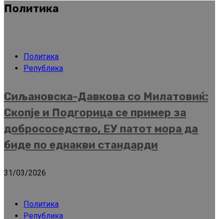
Политика
Политика
Република
Сиљановска-Давкова со Милатовиќ:
Скопје и Подгорица се пример за
добрососедство, ЕУ патот мора да
биде по еднакви стандарди
31/03/2026
Политика
Република