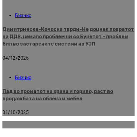
Бизнис
Димитриеска-Кочоска тврди-Не доцнел повратот
на ДДВ, немало проблем ни со Буџетот – проблем
бил во застарените системи на УЈП
04/12/2025
Бизнис
Пад во прометот на храна и гориво, раст во
продажбата на облека и мебел
31/10/2025