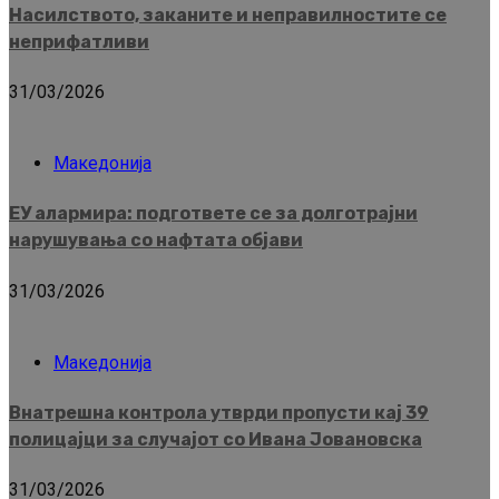
Насилството, заканите и неправилностите се
неприфатливи
31/03/2026
Македонија
ЕУ алармира: подгответе се за долготрајни
нарушувања со нафтата објави
31/03/2026
Македонија
Внатрешна контрола утврди пропусти кај 39
полицајци за случајот со Ивана Јовановска
31/03/2026