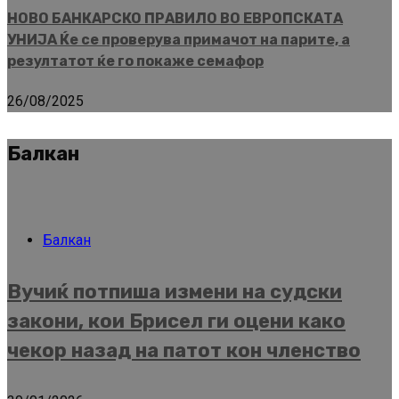
НОВО БАНКАРСКО ПРАВИЛО ВО ЕВРОПСКАТА
УНИЈА Ќе се проверува примачот на парите, а
резултатот ќе го покаже семафор
26/08/2025
Балкан
Балкан
Вучиќ потпиша измени на судски
закони, кои Брисел ги оцени како
чекор назад на патот кон членство