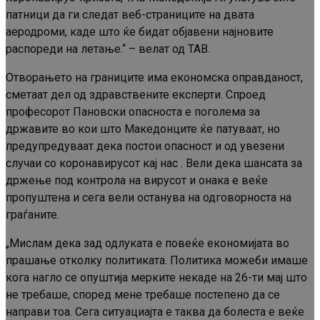
патници да ги следат веб-страниците на двата
аеродроми, каде што ќе бидат објавени најновите
распореди на летање.“ – велат од ТАВ.
Отворањето на границите има економска оправданост,
сметаат дел од здравствените експерти. Спроед
професорот Пановски опасноста е поголема за
државите во кои што Македонците ќе патуваат, но
предупредуваат дека постои опасност и од увезени
случаи со коронавирусот кај нас . Вели дека шансата за
држење под контрола на вирусот и онака е веќе
пропуштена и сега вели останува на одговорноста на
граѓаните.
„Мислам дека зад одлуката е повеќе економијата во
прашање отколку политиката. Политика можеби имаше
кога нагло се опуштија мерките некаде на 26-ти мај што
не требаше, според мене требаше постепено да се
направи тоа. Сега ситуациајта е таква да болеста е веќе