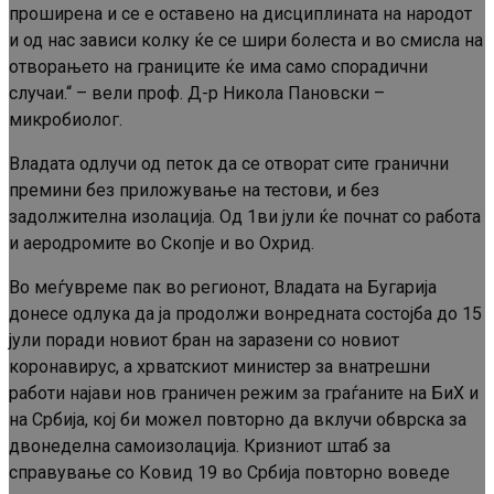
проширена и се е оставено на дисциплината на народот
и од нас зависи колку ќе се шири болеста и во смисла на
отворањето на границите ќе има само спорадични
случаи.“ – вели проф. Д-р Никола Пановски –
микробиолог.
Владата одлучи од петок да се отворат сите гранични
премини без приложување на тестови, и без
задолжителна изолација. Од 1ви јули ќе почнат со работа
и аеродромите во Скопје и во Охрид.
Во меѓувреме пак во регионот, Владата на Бугарија
донесе одлука да ја продолжи вонредната состојба до 15
јули поради новиот бран на заразени со новиот
коронавирус, а хрватскиот министер за внатрешни
работи најави нов граничен режим за граѓаните на БиХ и
на Србија, кој би можел повторно да вклучи обврска за
двонеделна самоизолација. Кризниот штаб за
справување со Ковид 19 во Србија повторно воведе