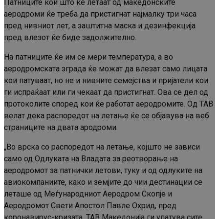
Патниците кои што ќе летаат од македонските
аеродроми ќе треба да пристигнат најмалку три часа
пред нивниот лет, а заштитна маска и дезинфекција
пред влезот ќе биде задолжително.
На патниците ќе им се мери температура, а во
аеродромската зграда ќе можат да влезат само лицата
кои патуваат, но не и нивните семејства и пријатели кои
ги испраќаат или ги чекаат да пристигнат. Ова се дел од
протоколите според кои ќе работат аеродромите. Од ТАВ
велат дека распоредот на летање ќе се објавува на веб
страниците на двата ародроми.
„Во врска со распоредот на летање, којшто не зависи
само од Одлуката на Владата за реотворање на
аеродромот за патнички летови, туку и од одлуките на
авиокомпаниите, како и земјите до чии дестинации се
леташе од Меѓународниот Аеродром Скопје и
Аеродромот Свети Апостол Павле Охрид, пред
коронавирус-кризата, ТАВ Македонија ги упатува сите