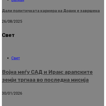
Дали политичката кариера на Додик е завршена
26/08/2025
Свет
Свет
Војна меѓу САД и Иран: арапските
земји тргнаа во последна мисија
30/01/2026