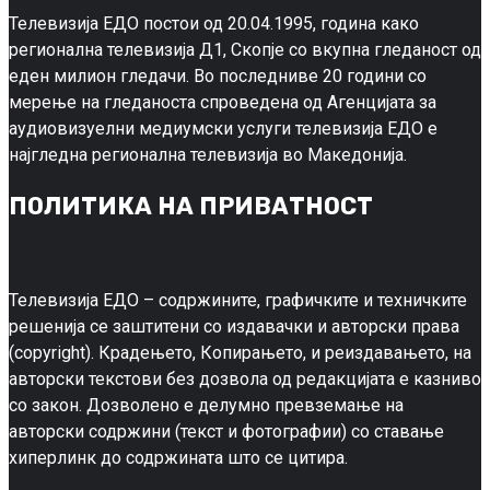
Телевизија ЕДО постои од 20.04.1995, година како
регионална телевизија Д1, Скопје со вкупна гледаност од
еден милион гледачи. Во последниве 20 години со
мерење на гледаноста спроведена од Агенцијата за
аудиовизуелни медиумски услуги телевизија ЕДО е
најгледна регионална телевизија во Македонија.
ПОЛИТИКА НА ПРИВАТНОСТ
Телевизија ЕДО – содржините, графичките и техничките
решенија се заштитени со издавачки и авторски права
(copyright). Крадењето, Копирањето, и реиздавањето, на
авторски текстови без дозвола од редакцијата е казниво
со закон. Дозволено е делумно превземање на
авторски содржини (текст и фотографии) со ставање
хиперлинк до содржината што се цитира.