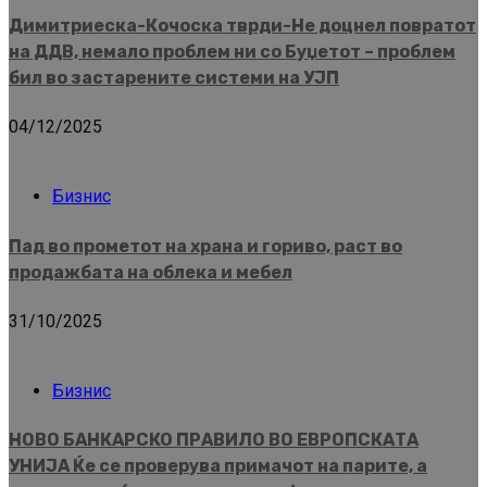
Димитриеска-Кочоска тврди-Не доцнел повратот
на ДДВ, немало проблем ни со Буџетот – проблем
бил во застарените системи на УЈП
04/12/2025
Бизнис
Пад во прометот на храна и гориво, раст во
продажбата на облека и мебел
31/10/2025
Бизнис
НОВО БАНКАРСКО ПРАВИЛО ВО ЕВРОПСКАТА
УНИЈА Ќе се проверува примачот на парите, а