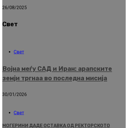
26/08/2025
Свет
Свет
Војна меѓу САД и Иран: арапските
земји тргнаа во последна мисија
30/01/2026
Свет
МОГЕРИНИ ДАДЕ ОСТАВКА ОД РЕКТОРСКОТО