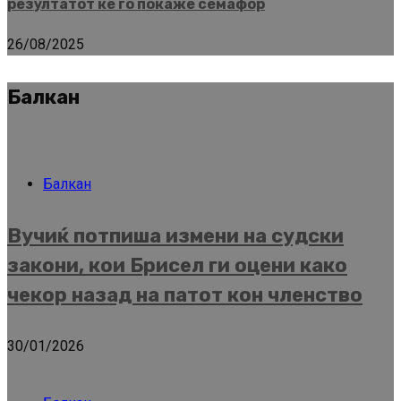
резултатот ќе го покаже семафор
26/08/2025
Балкан
Балкан
Вучиќ потпиша измени на судски
закони, кои Брисел ги оцени како
чекор назад на патот кон членство
30/01/2026