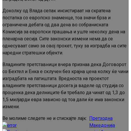
Доколку од Влада сепак инсистираат на скратена
постапка со европско знаменце, тоа значи брза и
ограничена дебата од два дена во собраниската
Комисија за европски прашања и уште неколку дена на
пленарна сесија. Сите законски измени нема да се
однесуваат само за овој прокет, туку за изградба на сите
наредни стратешки објекти.
Владините претставници вчера признаа дека Договорот
со Бехтел и Енка е склучен без крајна цена колку ќе чини
изградбата на патиштата. Вредноста на проектот
владините претставници досега ја ваделе од студија со
проценка дека делниците би требало да чинат од 1,3 до
1,5 милјарди евра зависно од тоа дали ќе има законски
измени.
Ве молиме следете не и стискајте лајк:
Претходна
Continue
Македонија
Reading