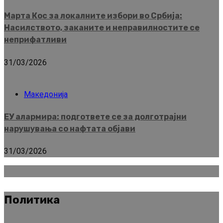
Марта Кос за локалните избори во Србија:
Насилството, заканите и неправилностите се
неприфатливи
31/03/2026
Македонија
ЕУ алармира: подгответе се за долготрајни
нарушувања со нафтата објави
31/03/2026
Политика