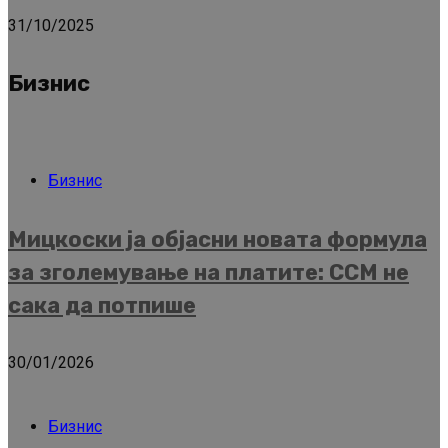
31/10/2025
Бизнис
Бизнис
Мицкоски ја објасни новата формула
за зголемување на платите: ССМ не
сака да потпише
30/01/2026
Бизнис