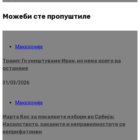
Можеби сте пропуштиле
Македонија
Трамп: Го уништуваме Иран, но нема долго да
останеме
31/03/2026
Македонија
Марта Кос за локалните избори во Србија:
Насилството, заканите и неправилностите се
неприфатливи