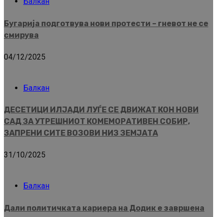
Балкан
Бугарија подготвува нови протести – гневот не се
смирува
04/12/2025
Балкан
ДЕСЕТИЦИ ИЛЈАДИ ЛУЃЕ СЕ ДВИЖАТ КОН НОВИ
САД ЗА УТРЕШНИОТ КОМЕМОРАТИВЕН СОБИР,
ЗАПРЕНИ СИТЕ ВОЗОВИ НИЗ ЗЕМЈАТА
31/10/2025
Балкан
Дали политичката кариера на Додик е завршена