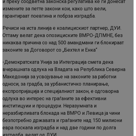
и преку соодветна законска регулатива ќе ги донесат
измените за петте закони кои, како што вели,
гарантираат поевтина и побрза изградба.
Речиси на иста линија е коалицискиот партнер, ДУИ.
Оттаму велат дека опозициските ВМРО-ДПМНЕ, без
никаква причина со над 500 амандмани ги блокираат
законите за Договорот со „Бехтел и Енка“
-Демократската Унија за Интеграција смета дека
вчерашната одлука на Владата на Република Северна
Македонија за усвојување на законите за работни
односи, за градба, за урбанистичко планирање,
експропријација и специјалниот закон, е одговорна
одлука во интерес на граѓаните за ефективни
инститицуии и процедури. Неразумната и
неразбирливата блокада на ВМРО и Левица ја чини
безпотребно државата и граѓаните над 150 милиони
евра поскапа изградба и над две години по долга
изградба, велат од ДУИ.