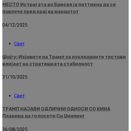
МЕСТО Истрагата во Брисел ја поттикна да се
повлече пред крај на мандатот
04/12/2025
Свет
Шојгу: Изјавите на Трамп за нуклеарните тестови
влијаат на стратешката стабилност
31/10/2025
Свет
ТРАМП НАЈАВИ ОДЛИЧНИ ОДНОСИ СО КИНА
Планира да го посети Си Џинпинг
26/08/2025