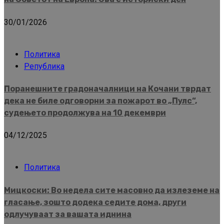
30/01/2026
Политика
Република
Поранешните градоначалници на Кочани тврдат
дека не биле одговорни за пожарот во „Пулс“,
судењето продолжува на 10 декември
04/12/2025
Политика
Мицкоски: Во недела сите масовно да излеземе на
гласање, зошто додека седите дома, други
одлучуваат за вашата иднина