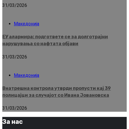
31/03/2026
Македонија
ЕУ алармира: подгответе се за долготрајни
нарушувања со нафтата објави
31/03/2026
Македонија
Внатрешна контрола утврди пропусти кај 39
полицајци за случајот со Ивана Јовановска
31/03/2026
За нас