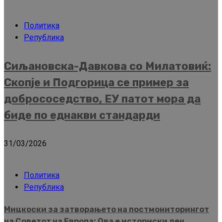
Политика
Република
Сиљановска-Давкова со Милатовиќ:
Скопје и Подгорица се пример за
добрососедство, ЕУ патот мора да
биде по еднакви стандарди
31/03/2026
Политика
Република
Мицкоски за затворањето на постмониторингот
на Советот на Европа: Ова е историски ден