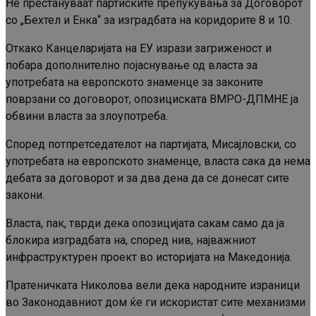
Не престануваат партиските препукувања за Договорот
со „Бехтел и Енка“ за изградбата на коридорите 8 и 10.
Откако Канцеларијата на ЕУ изрази загриженост и
побара дополнително појаснување од власта за
употребата на европското знаменце за законите
поврзани со договорот, опозициската ВМРО-ДПМНЕ ја
обвини власта за злоупотреба.
Според потпретседателот на партијата, Мисајловски, со
употребата на европското знаменце, власта сака да нема
дебата за договорот и за два дена да се донесат сите
закони.
Власта, пак, тврди дека опозицијата сакам само да ја
блокира изградбата на, според нив, најважниот
инфраструктурен проект во историјата на Македонија.
Пратеничката Николова вели дека народните израници
во Законодавниот дом ќе ги искористат сите механизми