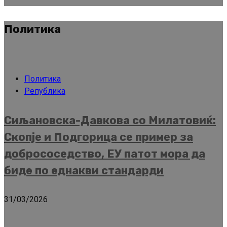
Политика
Политика
Република
Сиљановска-Давкова со Милатовиќ:
Скопје и Подгорица се пример за
добрососедство, ЕУ патот мора да
биде по еднакви стандарди
31/03/2026