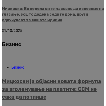
Мицкоски: Во недела сите масовно да излеземе на
гласање, зошто додека седите дома, други
одлучуваат за вашата иднина
31/10/2025
Бизнис
Бизнис
Мицкоски ја објасни новата формула
за зголемување на платите: ССМ не
сака да потпише