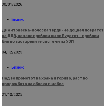
30/01/2026
Бизнис
Димитриеска-Кочоска тврди-Не доцнел повратот
на ДДВ, немало проблем ни со Буџетот – проблем
бил во застарените системи на УЈП
04/12/2025
Бизнис
Пад во прометот на храна и гориво, раст во
продажбата на облека и мебел
31/10/2025