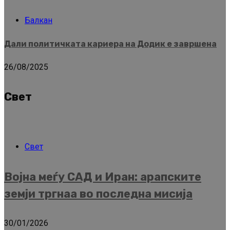
Балкан
Дали политичката кариера на Додик е завршена
26/08/2025
Свет
Свет
Војна меѓу САД и Иран: арапските
земји тргнаа во последна мисија
30/01/2026