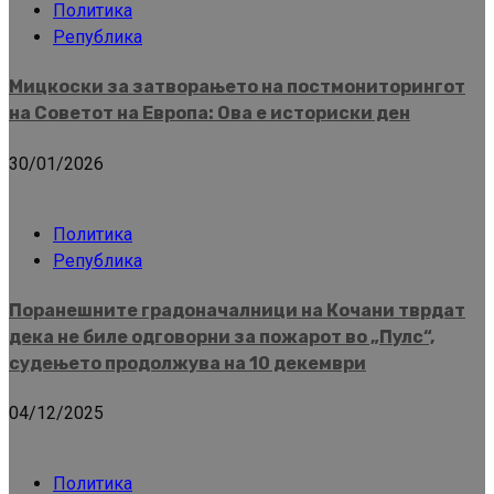
Политика
Република
Мицкоски за затворањето на постмониторингот
на Советот на Европа: Ова е историски ден
30/01/2026
Политика
Република
Поранешните градоначалници на Кочани тврдат
дека не биле одговорни за пожарот во „Пулс“,
судењето продолжува на 10 декември
04/12/2025
Политика