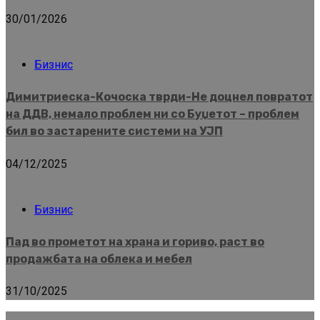
30/01/2026
Бизнис
Димитриеска-Кочоска тврди-Не доцнел повратот
на ДДВ, немало проблем ни со Буџетот – проблем
бил во застарените системи на УЈП
04/12/2025
Бизнис
Пад во прометот на храна и гориво, раст во
продажбата на облека и мебел
31/10/2025