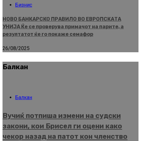
Бизнис
НОВО БАНКАРСКО ПРАВИЛО ВО ЕВРОПСКАТА
УНИЈА Ќе се проверува примачот на парите, а
резултатот ќе го покаже семафор
26/08/2025
Балкан
Балкан
Вучиќ потпиша измени на судски
закони, кои Брисел ги оцени како
чекор назад на патот кон членство