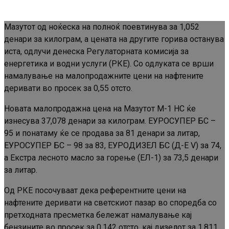
Мазутот од ноќеска на полноќ поевтинува за 1,052
денари за килограм, а цената на другите горива останува
иста, одлучи денеска Регулаторната комисија за
енергетика и водни услуги (РКЕ). Со одлуката се врши
намалување на малопродажните цени на нафтените
деривати во просек за 0,55 отсто.
Новата малопродажна цена на Мазутот М-1 НС ќе
изнесува 37,078 денари за килограм. ЕУРОСУПЕР БС –
95 и понатаму ќе се продава за 81 денари за литар,
ЕУРОСУПЕР БС – 98 за 83, ЕУРОДИЗЕЛ БС (Д-Е V) за 74,
а Екстра лесното масло за горење (ЕЛ-1) за 73,5 денари
за литар.
Од РКЕ посочуваат дека референтните цени на
нафтените деривати на светскиот пазар во споредба со
претходната пресметка бележат намалување кај
бензините во просек за 0,142 отсто, кај дизелот за 1,811,