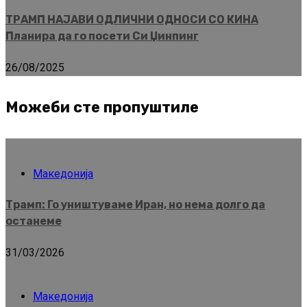
ТРАМП НАЈАВИ ОДЛИЧНИ ОДНОСИ СО КИНА
Планира да го посети Си Џинпинг
26/08/2025
Можеби сте пропуштиле
Македонија
Трамп: Го уништуваме Иран, но нема долго да
останеме
31/03/2026
Македонија