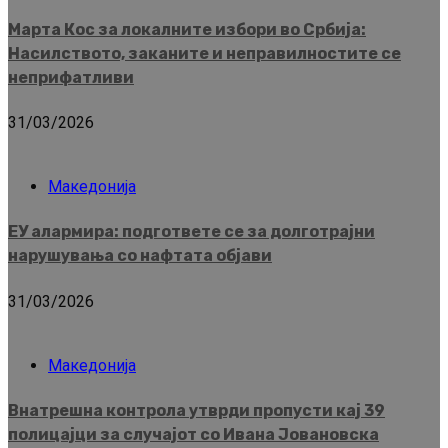
Марта Кос за локалните избори во Србија:
Насилството, заканите и неправилностите се
неприфатливи
31/03/2026
Македонија
ЕУ алармира: подгответе се за долготрајни
нарушувања со нафтата објави
31/03/2026
Македонија
Внатрешна контрола утврди пропусти кај 39
полицајци за случајот со Ивана Јовановска