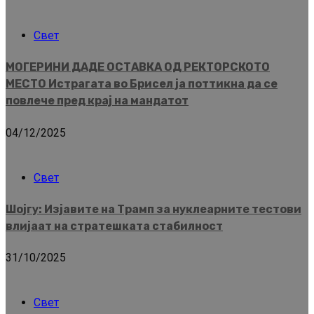
Свет
МОГЕРИНИ ДАДЕ ОСТАВКА ОД РЕКТОРСКОТО
МЕСТО Истрагата во Брисел ја поттикна да се
повлече пред крај на мандатот
04/12/2025
Свет
Шојгу: Изјавите на Трамп за нуклеарните тестови
влијаат на стратешката стабилност
31/10/2025
Свет