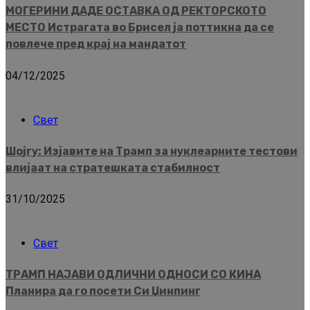
МОГЕРИНИ ДАДЕ ОСТАВКА ОД РЕКТОРСКОТО
МЕСТО Истрагата во Брисел ја поттикна да се
повлече пред крај на мандатот
04/12/2025
Свет
Шојгу: Изјавите на Трамп за нуклеарните тестови
влијаат на стратешката стабилност
31/10/2025
Свет
ТРАМП НАЈАВИ ОДЛИЧНИ ОДНОСИ СО КИНА
Планира да го посети Си Џинпинг