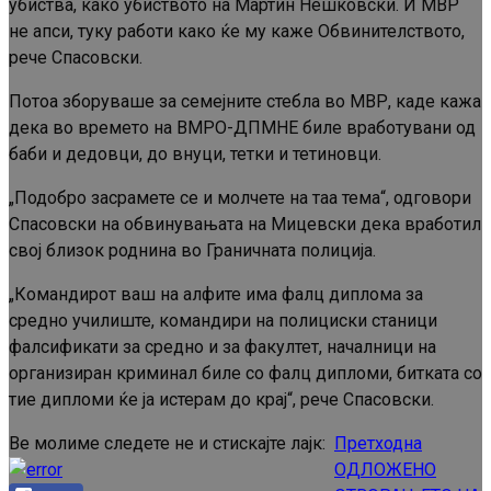
убиства, како убиството на Мартин Нешковски. И МВР
не апси, туку работи како ќе му каже Обвинителството,
рече Спасовски.
Потоа зборуваше за семејните стебла во МВР, каде кажа
дека во времето на ВМРО-ДПМНЕ биле вработувани од
баби и дедовци, до внуци, тетки и тетиновци.
„Подобро засрамете се и молчете на таа тема“, одговори
Спасовски на обвинувањата на Мицевски дека вработил
свој близок роднина во Граничната полиција.
„Командирот ваш на алфите има фалц диплома за
средно училиште, командири на полициски станици
фалсификати за средно и за факултет, началници на
организиран криминал биле со фалц дипломи, битката со
тие дипломи ќе ја истерам до крај“, рече Спасовски.
Ве молиме следете не и стискајте лајк:
Претходна
Continue
ОДЛОЖЕНО
Reading