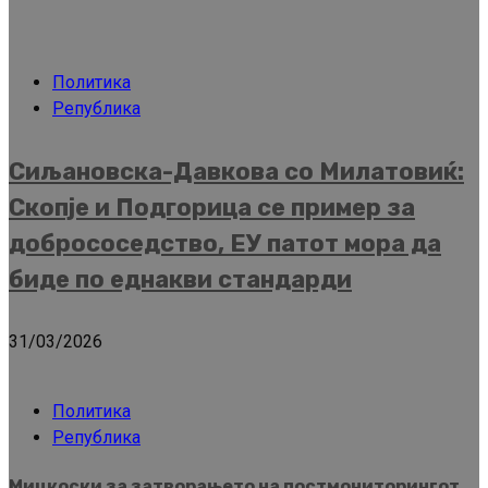
Политика
Република
Сиљановска-Давкова со Милатовиќ:
Скопје и Подгорица се пример за
добрососедство, ЕУ патот мора да
биде по еднакви стандарди
31/03/2026
Политика
Република
Мицкоски за затворањето на постмониторингот