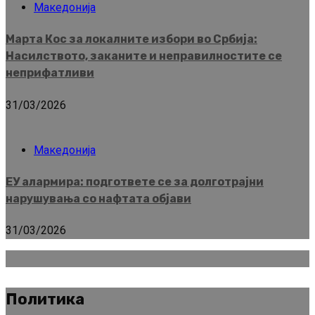
Македонија
Марта Кос за локалните избори во Србија:
Насилството, заканите и неправилностите се
неприфатливи
31/03/2026
Македонија
ЕУ алармира: подгответе се за долготрајни
нарушувања со нафтата објави
31/03/2026
Политика