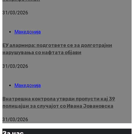
31/03/2026
Македонија
ЕУ алармира: подгответе се за долготрајни
нарушувања со нафтата објави
31/03/2026
Македонија
Внатрешна контрола утврди пропусти кај 39
полицајци за случајот со Ивана Јовановска
31/03/2026
За нас