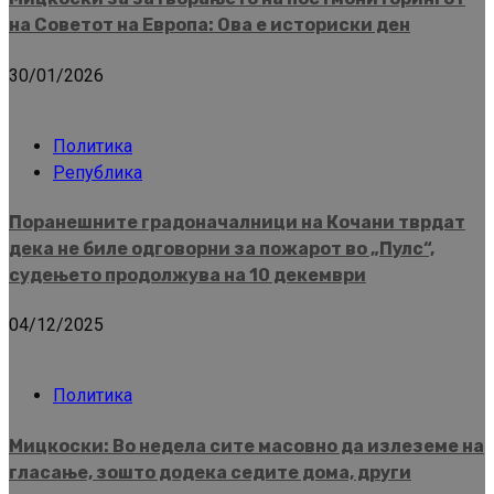
на Советот на Европа: Ова е историски ден
30/01/2026
Политика
Република
Поранешните градоначалници на Кочани тврдат
дека не биле одговорни за пожарот во „Пулс“,
судењето продолжува на 10 декември
04/12/2025
Политика
Мицкоски: Во недела сите масовно да излеземе на
гласање, зошто додека седите дома, други