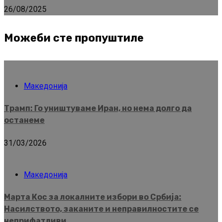
26/08/2025
Можеби сте пропуштиле
Македонија
Трамп: Го уништуваме Иран, но нема долго да
останеме
31/03/2026
Македонија
Марта Кос за локалните избори во Србија:
Насилството, заканите и неправилностите се
неприфатливи