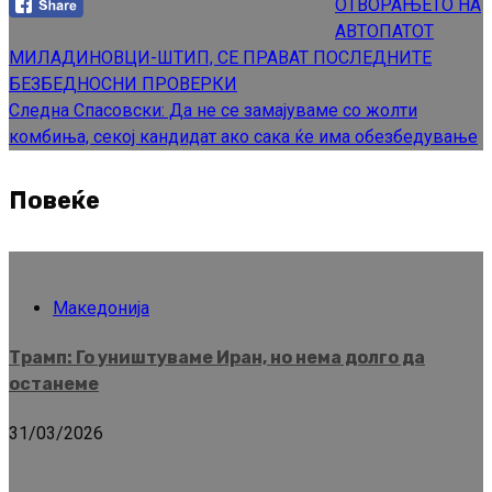
ОТВОРАЊЕТО НА
АВТОПАТОТ
МИЛАДИНОВЦИ-ШТИП, СЕ ПРАВАТ ПОСЛЕДНИТЕ
БЕЗБЕДНОСНИ ПРОВЕРКИ
Следна
Спасовски: Да не се замајуваме со жолти
комбиња, секој кандидат ако сака ќе има обезбедување
Повеќе
Македонија
Трамп: Го уништуваме Иран, но нема долго да
останеме
31/03/2026