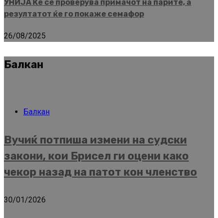
УНИЈА Ќе се проверува примачот на парите, а
резултатот ќе го покаже семафор
26/08/2025
Балкан
Балкан
Вучиќ потпиша измени на судски
закони, кои Брисел ги оцени како
чекор назад на патот кон членство
30/01/2026