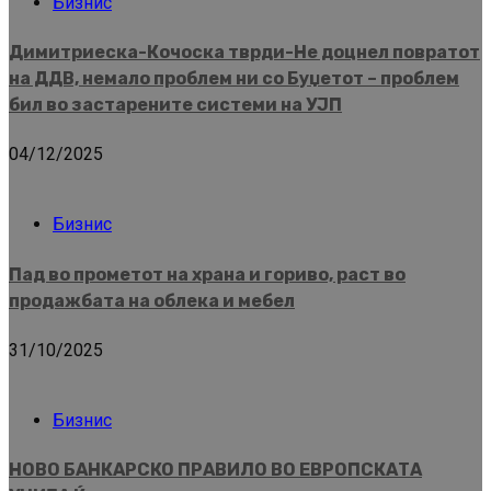
Бизнис
Димитриеска-Кочоска тврди-Не доцнел повратот
на ДДВ, немало проблем ни со Буџетот – проблем
бил во застарените системи на УЈП
04/12/2025
Бизнис
Пад во прометот на храна и гориво, раст во
продажбата на облека и мебел
31/10/2025
Бизнис
НОВО БАНКАРСКО ПРАВИЛО ВО ЕВРОПСКАТА