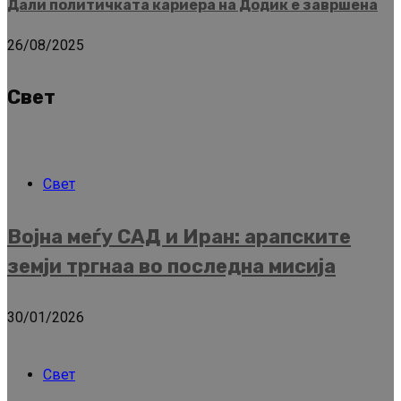
Дали политичката кариера на Додик е завршена
26/08/2025
Свет
Свет
Војна меѓу САД и Иран: арапските
земји тргнаа во последна мисија
30/01/2026
Свет