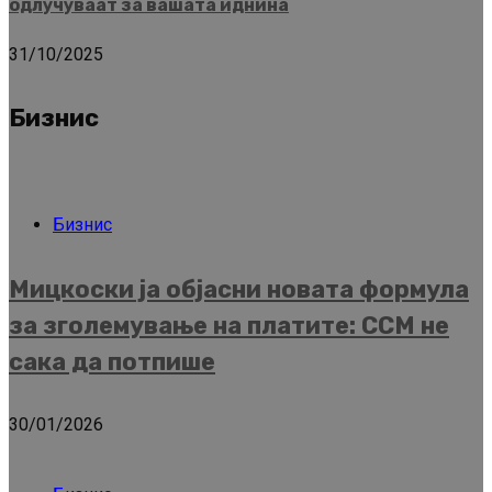
одлучуваат за вашата иднина
31/10/2025
Бизнис
Бизнис
Мицкоски ја објасни новата формула
за зголемување на платите: ССМ не
сака да потпише
30/01/2026