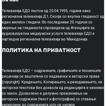
Телевизија ЕДО постои од 20.04.1995, година како
регионална телевизија Д1, Скопје со вкупна гледаност од
еден милион гледачи. Во последниве 20 години со
мерење на гледаноста спроведена од Агенцијата за
аудиовизуелни медиумски услуги телевизија ЕДО е
најгледна регионална телевизија во Македонија.
ПОЛИТИКА НА ПРИВАТНОСТ
Телевизија ЕДО – содржините, графичките и техничките
решенија се заштитени со издавачки и авторски права
(copyright). Крадењето, Копирањето, и реиздавањето, на
авторски текстови без дозвола од редакцијата е казниво
со закон. Дозволено е делумно превземање на
авторски содржини (текст и фотографии) со ставање
хиперлинк до содржината што се цитира.