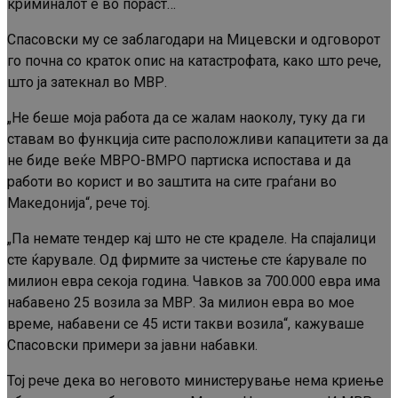
криминалот е во пораст…
Спасовски му се заблагодари на Мицевски и одговорот
го почна со краток опис на катастрофата, како што рече,
што ја затекнал во МВР.
„Не беше моја работа да се жалам наоколу, туку да ги
ставам во функција сите расположливи капацитети за да
не биде веќе МВРО-ВМРО партиска испостава и да
работи во корист и во заштита на сите граѓани во
Македонија“, рече тој.
„Па немате тендер кај што не сте краделе. На спајалици
сте ќарувале. Од фирмите за чистење сте ќарувале по
милион евра секоја година. Чавков за 700.000 евра има
набавено 25 возила за МВР. За милион евра во мое
време, набавени се 45 исти такви возила“, кажуваше
Спасовски примери за јавни набавки.
Тој рече дека во неговото министерување нема криење