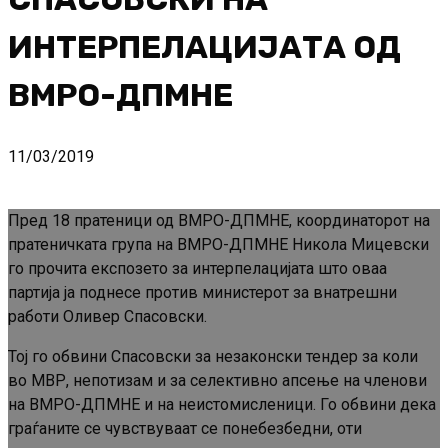
ИНТЕРПЕЛАЦИЈАТА ОД
ВМРО-ДПМНЕ
11/03/2019
Пред 18 пратеници од ВМРО-ДПМНЕ, координаторот на
пратеничката група на ВМРО-ДПМНЕ Никола Мицевски
го прочита експозето за интерпелацијата што оваа
партија ја поднесе против министерот за внатрешни
работи Оливер Спасовски.
Тој го обвини Спасовски за незаконски тендер за коли
во МВР, непотизам и за селективно апсење на членови
на ВМРО-ДПМНЕ и на неистомисленици. Го обвини дека
граѓаните се чувствуваат се понебезбедни, оти