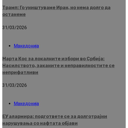
Трамп: Го уништуваме Иран, но нема долго да
останеме
31/03/2026
Македонија
Марта Кос за локалните избори во Србија:
Насилството, заканите и неправилностите се
неприфатливи
31/03/2026
Македонија
ЕУ алармира: подгответе се за долготрајни
нарушувања со нафтата објави