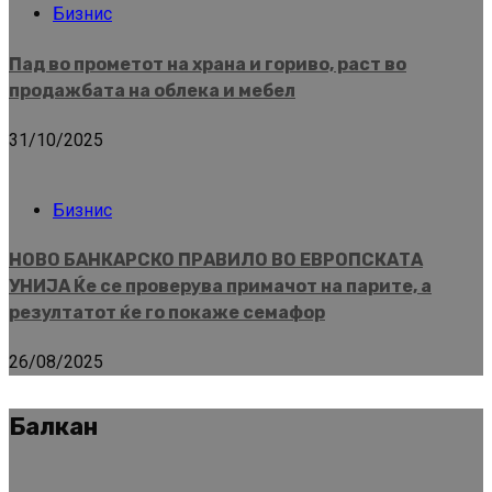
Бизнис
Пад во прометот на храна и гориво, раст во
продажбата на облека и мебел
31/10/2025
Бизнис
НОВО БАНКАРСКО ПРАВИЛО ВО ЕВРОПСКАТА
УНИЈА Ќе се проверува примачот на парите, а
резултатот ќе го покаже семафор
26/08/2025
Балкан