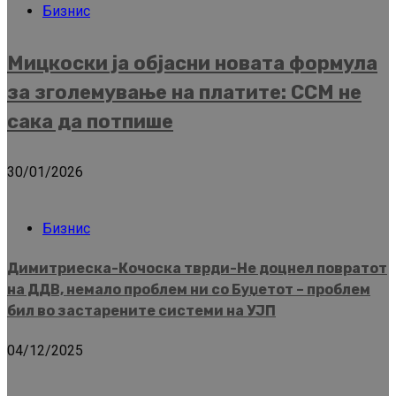
Бизнис
Мицкоски ја објасни новата формула
за зголемување на платите: ССМ не
сака да потпише
30/01/2026
Бизнис
Димитриеска-Кочоска тврди-Не доцнел повратот
на ДДВ, немало проблем ни со Буџетот – проблем
бил во застарените системи на УЈП
04/12/2025