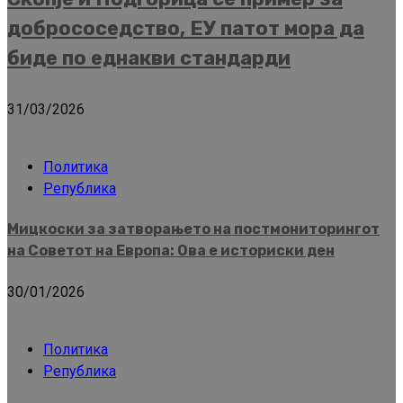
добрососедство, ЕУ патот мора да
биде по еднакви стандарди
31/03/2026
Политика
Република
Мицкоски за затворањето на постмониторингот
на Советот на Европа: Ова е историски ден
30/01/2026
Политика
Република