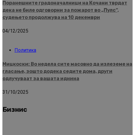
Поранешните градоначалници на Кочани тврдат
дека не биле одговорни за пожарот во „Пулс“,
судењето продолжува на 10 декември
04/12/2025
Политика
Мицкоски: Во недела сите масовно да излеземе на
гласање, зошто додека седите дома, други
одлучуваат за вашата иднина
31/10/2025
Бизнис