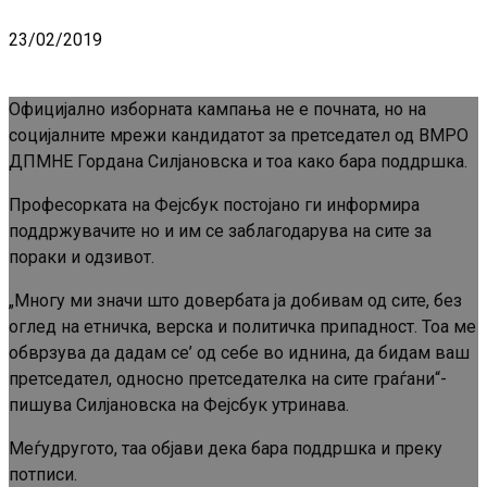
23/02/2019
Официјално изборната кампања не е почната, но на
социјалните мрежи кандидатот за претседател од ВМРО
ДПМНЕ Гордана Силјановска и тоа како бара поддршка.
Професорката на Фејсбук постојано ги информира
поддржувачите но и им се заблагодарува на сите за
пораки и одзивот.
„Многу ми значи што довербата ја добивам од сите, без
оглед на етничка, верска и политичка припадност. Тоа ме
обврзува да дадам се’ од себе во иднина, да бидам ваш
претседател, односно претседателка на сите граѓани“-
пишува Силјановска на Фејсбук утринава.
Меѓудругото, таа објави дека бара поддршка и преку
потписи.