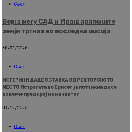
Свет
Војна меѓу САД и Иран: арапските
земји тргнаа во последна мисија
30/01/2026
Свет
МОГЕРИНИ ДАДЕ ОСТАВКА ОД РЕКТОРСКОТО
МЕСТО Истрагата во Брисел ја поттикна да се
повлече пред крај на мандатот
04/12/2025
Свет