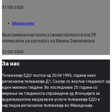
31/03/2026
Македонија
Внатрешна контрола утврди пропусти кај 39
полицајци за случајот со Ивана Јовановска
31/03/2026
За нас
Телевизија ЕДО постои од 20.04.1995, година како
регионална телевизија Д1, Скопје со вкупна гледаност од
еден милион гледачи. Во последниве 20 години со
мерење на гледаноста спроведена од Агенцијата за
аудиовизуелни медиумски услуги телевизија ЕДО е
најгледна регионална телевизија во Македонија.