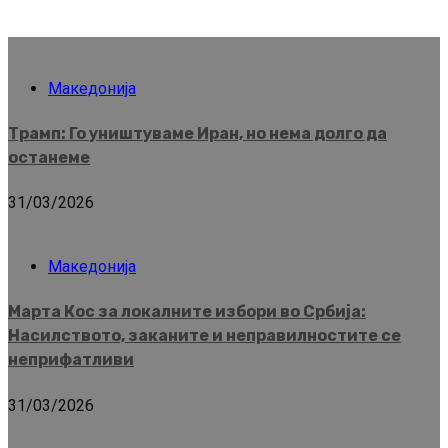
Македонија
Трамп: Го уништуваме Иран, но нема долго да
останеме
31/03/2026
Македонија
Марта Кос за локалните избори во Србија:
Насилството, заканите и неправилностите се
неприфатливи
31/03/2026