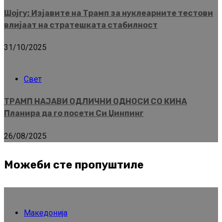
Шојгу: Изјавите на Трамп за нуклеарните тестови
влијаат на стратешката стабилност
31/10/2025
Свет
ТРАМП НАЈАВИ ОДЛИЧНИ ОДНОСИ СО КИНА
Планира да го посети Си Џинпинг
26/08/2025
Можеби сте пропуштиле
Македонија