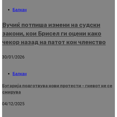
Балкан
Вучиќ потпиша измени на судски
закони, кои Брисел ги оцени како
чекор назад на патот кон членство
30/01/2026
Балкан
Бугарија подготвува нови протести – гневот не се
смирува
04/12/2025