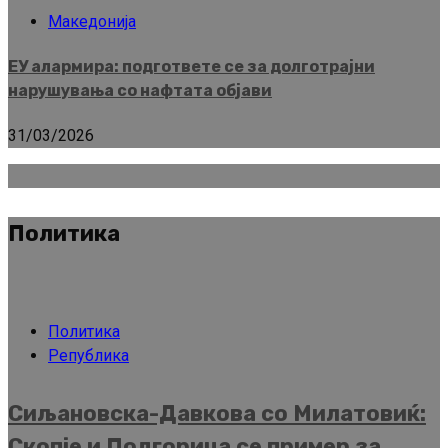
Македонија
ЕУ алармира: подгответе се за долготрајни
нарушувања со нафтата објави
31/03/2026
Политика
Политика
Република
Сиљановска-Давкова со Милатовиќ:
Скопје и Подгорица се пример за