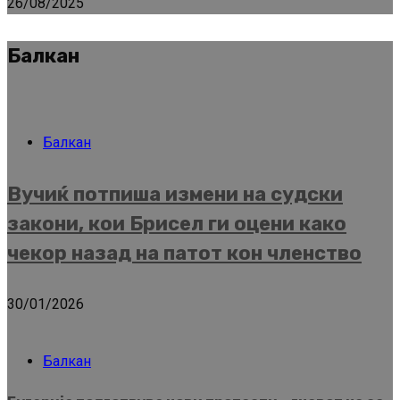
26/08/2025
Балкан
Балкан
Вучиќ потпиша измени на судски
закони, кои Брисел ги оцени како
чекор назад на патот кон членство
30/01/2026
Балкан