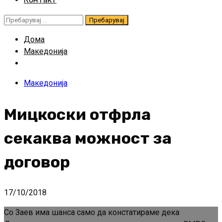
Пребарувај
за:
Дома
Македонија
Македонија
Мицкоски отфрла
секаква можност за
договор
17/10/2018
Со Заев има шанса само да констатираме дека