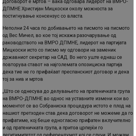
Договорот е мртов – вака одговара лидерот на ВМРО-
ДПМНЕ Христијан Мицкоски околу можноста за
постигнување консензус со власта.
Неполни 24 часа по добивањето на писмото на писмото
од Вес Мичел, во кое тој искажа разочарување од
раководството на ВМРО ДПМНЕ, лидерот на партијата
Мицкоски исто со писмо му одговори на заменик
државниот секретар на САД. Во него уште еднаш се
повторува ставот на најголемата опозициска партија
дека тие не го прифаќаат преспанскиот договор и дека
тој за нив и мртов
„Што се однесува до делувањето на пратеничката група
на ВМРО-ДПМНЕ во однос на уставните измени кои во
моментот се во Собраниска процедура истото е плод на
нашиот претходен став дека договорот не можеме да го
прифатиме, кој беше едногласно прифатен вклучително
и од пратеничката група, а притоа црпејќи го
легитимитетот од референдумот кој се случи. И можам