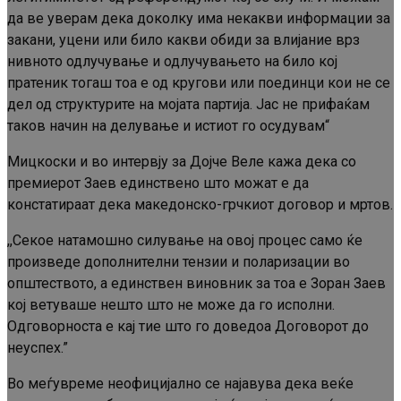
да ве уверам дека доколку има некакви информации за
закани, уцени или било какви обиди за влијание врз
нивното одлучување и одлучувањето на било кој
пратеник тогаш тоа е од кругови или поединци кои не се
дел од структурите на мојата партија. Јас не прифаќам
таков начин на делување и истиот го осудувам“
Мицкоски и во интервју за Дојче Веле кажа дека со
премиерот Заев единствено што можат е да
констатираат дека македонско-грчкиот договор и мртов.
,,Секое натамошно силување на овој процес само ќе
произведе дополнителни тензии и поларизации во
општеството, а единствен виновник за тоа е Зоран Заев
кој ветуваше нешто што не може да го исполни.
Одговорноста е кај тие што го доведоа Договорот до
неуспех.”
Во меѓувреме неофицијално се најавува дека веќе