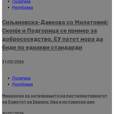
Политика
Република
Сиљановска-Давкова со Милатовиќ:
Скопје и Подгорица се пример за
добрососедство, ЕУ патот мора да
биде по еднакви стандарди
31/03/2026
Политика
Република
Мицкоски за затворањето на постмониторингот
на Советот на Европа: Ова е историски ден
30/01/2026