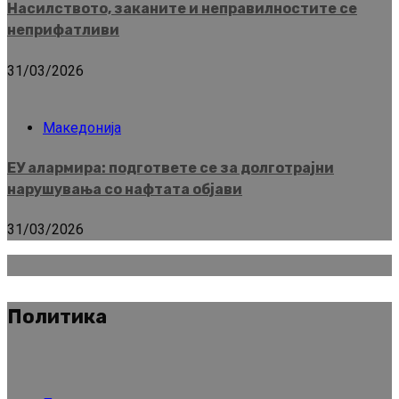
Насилството, заканите и неправилностите се
неприфатливи
31/03/2026
Македонија
ЕУ алармира: подгответе се за долготрајни
нарушувања со нафтата објави
31/03/2026
Политика