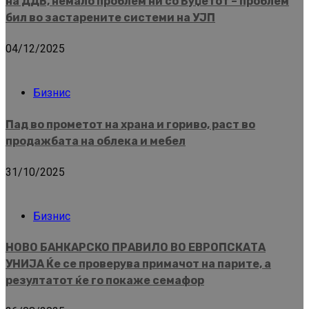
на ДДВ, немало проблем ни со Буџетот – проблем
бил во застарените системи на УЈП
04/12/2025
Бизнис
Пад во прометот на храна и гориво, раст во
продажбата на облека и мебел
31/10/2025
Бизнис
НОВО БАНКАРСКО ПРАВИЛО ВО ЕВРОПСКАТА
УНИЈА Ќе се проверува примачот на парите, а
резултатот ќе го покаже семафор