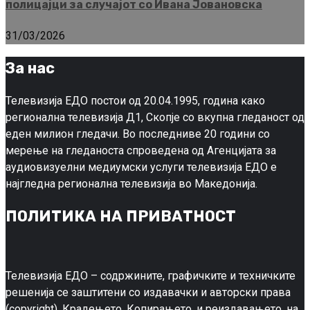
полицајци за случајот со Ивана Јовановска
31/03/2026
За нас
Телевизија ЕДО постои од 20.04.1995, година како
регионална телевизија Д1, Скопје со вкупна гледаност од
еден милион гледачи. Во последниве 20 години со
мерење на гледаноста спроведена од Агенцијата за
аудиовизуелни медиумски услуги телевизија ЕДО е
најгледна регионална телевизија во Македонија.
ПОЛИТИКА НА ПРИВАТНОСТ
Телевизија ЕДО – содржините, графичките и техничките
решенија се заштитени со издавачки и авторски права
(copyright). Крадењето, Копирањето, и реиздавањето, на