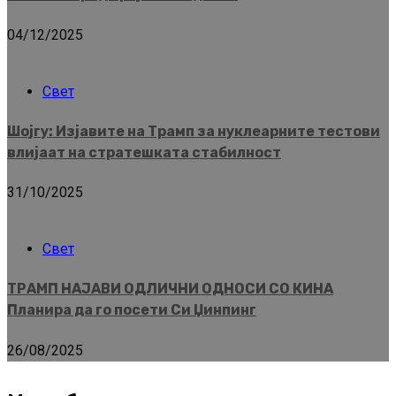
04/12/2025
Свет
Шојгу: Изјавите на Трамп за нуклеарните тестови
влијаат на стратешката стабилност
31/10/2025
Свет
ТРАМП НАЈАВИ ОДЛИЧНИ ОДНОСИ СО КИНА
Планира да го посети Си Џинпинг
26/08/2025