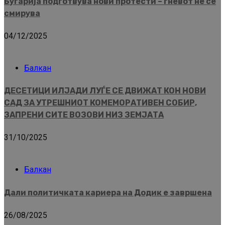
Бугарија подготвува нови протести – гневот не се
смирува
04/12/2025
Балкан
ДЕСЕТИЦИ ИЛЈАДИ ЛУЃЕ СЕ ДВИЖАТ КОН НОВИ
САД ЗА УТРЕШНИОТ КОМЕМОРАТИВЕН СОБИР,
ЗАПРЕНИ СИТЕ ВОЗОВИ НИЗ ЗЕМЈАТА
31/10/2025
Балкан
Дали политичката кариера на Додик е завршена
26/08/2025