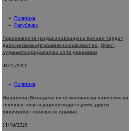
Политика
Република
Поранешните градоначалници на Кочани тврдат
дека не биле одговорни за пожарот во „Пулс“,
судењето продолжува на 10 декември
04/12/2025
Политика
Мицкоски: Во недела сите масовно да излеземе на
гласање, зошто додека седите дома, други
одлучуваат за вашата иднина
31/10/2025