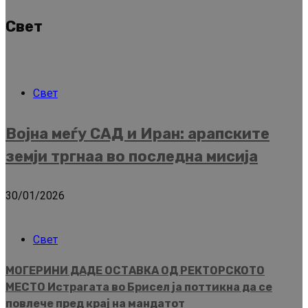
Свет
Свет
Војна меѓу САД и Иран: арапските
земји тргнаа во последна мисија
30/01/2026
Свет
МОГЕРИНИ ДАДЕ ОСТАВКА ОД РЕКТОРСКОТО
МЕСТО Истрагата во Брисел ја поттикна да се
повлече пред крај на мандатот