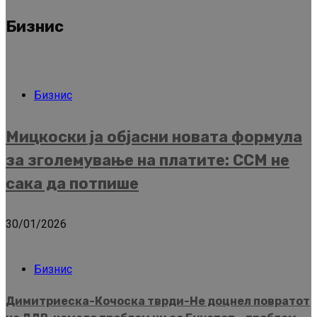
Бизнис
Бизнис
Мицкоски ја објасни новата формула
за зголемување на платите: ССМ не
сака да потпише
30/01/2026
Бизнис
Димитриеска-Кочоска тврди-Не доцнел повратот