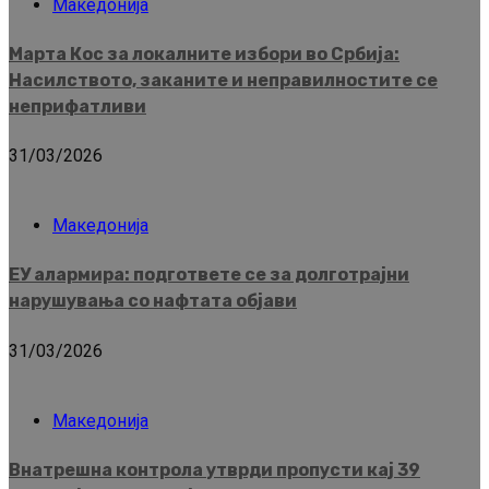
Македонија
Марта Кос за локалните избори во Србија:
Насилството, заканите и неправилностите се
неприфатливи
31/03/2026
Македонија
ЕУ алармира: подгответе се за долготрајни
нарушувања со нафтата објави
31/03/2026
Македонија
Внатрешна контрола утврди пропусти кај 39