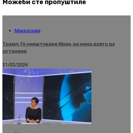
Можеби сте пропуштиле
Македонија
Трамп: Го уништуваме Иран, но нема долго да
останеме
31/03/2026