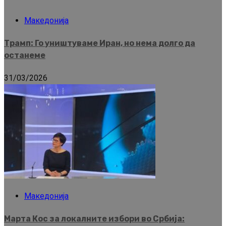
Македонија
Трамп: Го уништуваме Иран, но нема долго да
останеме
31/03/2026
Македонија
Марта Кос за локалните избори во Србија: