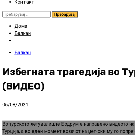
Контакт
Пребарувај
за:
Дома
Балкан
Балкан
Избегната трагедија во Ту
(ВИДЕО)
06/08/2021
Во турското летувалиште Бодрум е направено видеото на 
Турција, а во еден момент возачот на џет-ски му го попреч