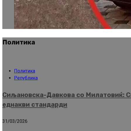
Политика
Политика
Република
Сиљановска-Давкова со Милатовиќ: Ск
еднакви стандарди
31/03/2026