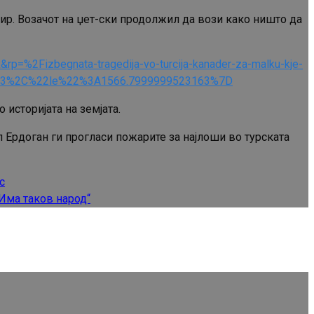
ир. Возачот на џет-ски продолжил да вози како ништо да
%2Fizbegnata-tragedija-vo-turcija-kanader-za-malku-kje-
453%2C%22le%22%3A1566.7999999523163%7D
 историјата на земјата.
 Ердоган ги прогласи пожарите за најлоши во турската
с
“Има таков народ“