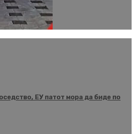
седство, ЕУ патот мора да биде по