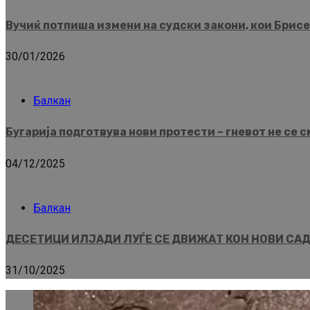
Вучиќ потпиша измени на судски закони, кои Брисел
30/01/2026
Балкан
Бугарија подготвува нови протести – гневот не се 
04/12/2025
Балкан
ДЕСЕТИЦИ ИЛЈАДИ ЛУЃЕ СЕ ДВИЖАТ КОН НОВИ САД
31/10/2025