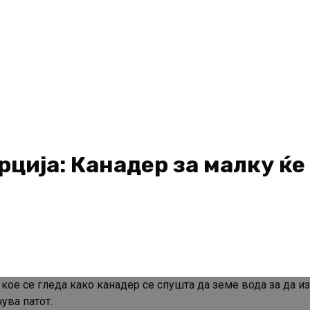
рција: Канадер за малку ќе
кое се гледа како канадер се спушта да земе вода за да и
ува патот.