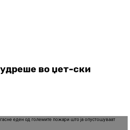
 удреше во џет-ски
згасне еден од големите пожари што ја опустошуваат