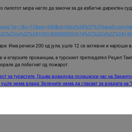
 пилотот мора нагло да закочи за да избегне директен суд
ned/?cr=1&v=13&wp=540&rd=https%3A%2F%2Fkanal5.com.mk&rp=
A0%2C%22os%22%3A1930.9000000953674%2C%22ls%22%3A1
и. Има речиси 200 од јули, уште 12 се активни и најлоши во
и егејските провинции, а турскиот претседател Реџеп Таип
 морале да побегнат од пожарот.
ст за туристите, Грција воведува полициски час на Закинто
 уште нема влада: Зелените нема да гласаат за владата на 