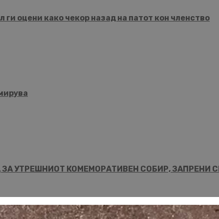
 ги оцени како чекор назад на патот кон членство
смирува
 ЗА УТРЕШНИОТ КОМЕМОРАТИВЕН СОБИР, ЗАПРЕНИ С