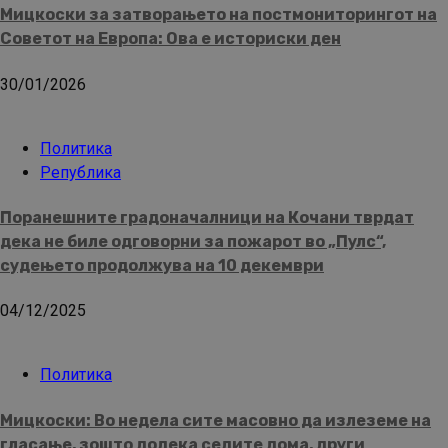
Мицкоски за затворањето на постмониторингот на
Советот на Европа: Ова е историски ден
30/01/2026
Политика
Република
Поранешните градоначалници на Кочани тврдат
дека не биле одговорни за пожарот во „Пулс“,
судењето продолжува на 10 декември
04/12/2025
Политика
Мицкоски: Во недела сите масовно да излеземе на
гласање, зошто додека седите дома, други