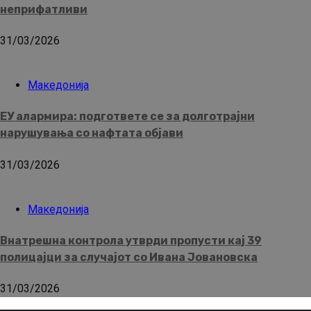
неприфатливи
31/03/2026
Македонија
ЕУ алармира: подгответе се за долготрајни
нарушувања со нафтата објави
31/03/2026
Македонија
Внатрешна контрола утврди пропусти кај 39
полицајци за случајот со Ивана Јовановска
31/03/2026