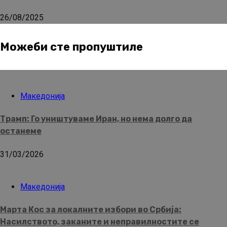
26/08/2025
Можеби сте пропуштиле
Македонија
Трамп: Го уништуваме Иран, но нема долго да
останеме
31/03/2026
Македонија
Марта Кос за локалните избори во Србија:
Насилството, заканите и неправилностите се