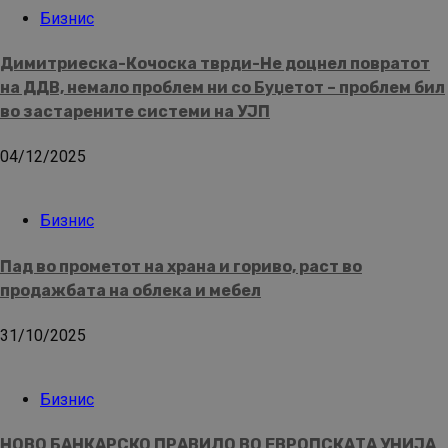
Бизнис
Димитриеска-Кочоска тврди-Не доцнел повратот
на ДДВ, немало проблем ни со Буџетот – проблем бил
во застарените системи на УЈП
04/12/2025
Бизнис
Пад во прометот на храна и гориво, раст во
продажбата на облека и мебел
31/10/2025
Бизнис
НОВО БАНКАРСКО ПРАВИЛО ВО ЕВРОПСКАТА УНИЈА