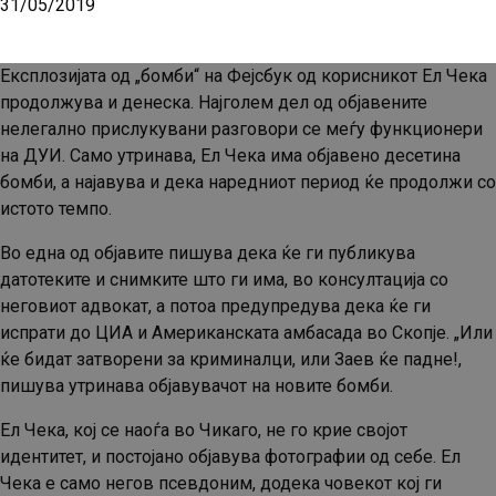
31/05/2019
Експлозијата од „бомби“ на Фејсбук од корисникот Ел Чека
продолжува и денеска. Најголем дел од објавените
нелегално прислукувани разговори се меѓу функционери
на ДУИ. Само утринава, Ел Чека има објавено десетина
бомби, а најавува и дека наредниот период ќе продолжи со
истото темпо.
Во една од објавите пишува дека ќе ги публикува
датотеките и снимките што ги има, во консултација со
неговиот адвокат, а потоа предупредува дека ќе ги
испрати до ЦИА и Американската амбасада во Скопје. „Или
ќе бидат затворени за криминалци, или Заев ќе падне!,
пишува утринава објавувачот на новите бомби.
Ел Чека, кој се наоѓа во Чикаго, не го крие својот
идентитет, и постојано објавува фотографии од себе. Ел
Чека е само негов псевдоним, додека човекот кој ги