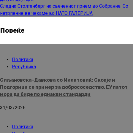
Следна
Столтенберг на свечениот прием во Собрание: Со
нетрпение ве чекаме во НАТО ГАЛЕРИЈА
Повеќе
Политика
Република
Сиљановска-Давкова со Милатовиќ: Скопје и
Подгорица се пример за добрососедство, ЕУ патот
мора да биде по еднакви стандарди
31/03/2026
Политика