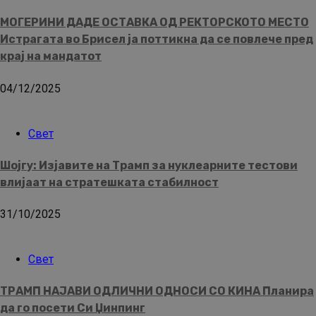
МОГЕРИНИ ДАДЕ ОСТАВКА ОД РЕКТОРСКОТО МЕСТО
Истрагата во Брисел ја поттикна да се повлече пред
крај на мандатот
04/12/2025
Свет
Шојгу: Изјавите на Трамп за нуклеарните тестови
влијаат на стратешката стабилност
31/10/2025
Свет
ТРАМП НАЈАВИ ОДЛИЧНИ ОДНОСИ СО КИНА Планира
да го посети Си Џинпинг