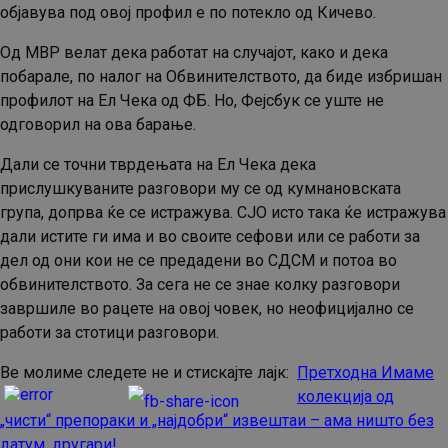
објавува под овој профил е по потекло од Кичево.
Од МВР велат дека работат на случајот, како и дека
побарале, по налог на Обвинителството, да биде избришан
профилот на Ел Чека од ФБ. Но, Фејсбук се уште не
одговорил на ова барање.
Дали се точни тврдењата на Ел Чека дека
прислушкуваните разговори му се од кумнановската
група, допрва ќе се истражува. СЈО исто така ќе истражува
дали истите ги има и во своите сефови или се работи за
дел од они кои не се предадени во СДСМ и потоа во
обвинителството. За сега не се знае колку разговори
завршиле во рацете на овој човек, но неофицијално се
работи за стотици разговори.
Ве молиме следете не и стискајте лајк:
Претходна
Имаме
Continue
колекција од
Reading
„чисти“ препораки и „најдобри“ извештаи – ама ништо без
датум, другари!