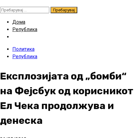
Пребарувај
за:
Дома
Република
Политика
Република
Експлозијата од „бомби“
на Фејсбук од корисникот
Ел Чека продолжува и
денеска