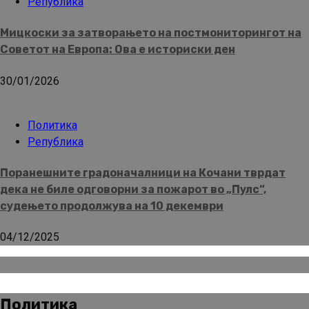
Република
Мицкоски за затворањето на постмониторингот на
Советот на Европа: Ова е историски ден
30/01/2026
Политика
Република
Поранешните градоначалници на Кочани тврдат
дека не биле одговорни за пожарот во „Пулс“,
судењето продолжува на 10 декември
04/12/2025
Политика