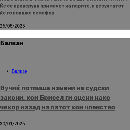
Ќе се проверува примачот на парите, а резултатот
ќе го покаже семафор
26/08/2025
Балкан
Балкан
Вучиќ потпиша измени на судски
закони, кои Брисел ги оцени како
чекор назад на патот кон членство
30/01/2026