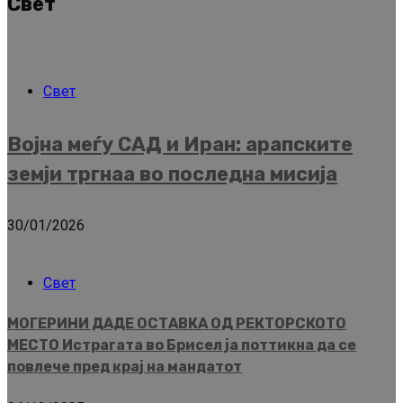
Свет
Свет
Војна меѓу САД и Иран: арапските
земји тргнаа во последна мисија
30/01/2026
Свет
МОГЕРИНИ ДАДЕ ОСТАВКА ОД РЕКТОРСКОТО
МЕСТО Истрагата во Брисел ја поттикна да се
повлече пред крај на мандатот