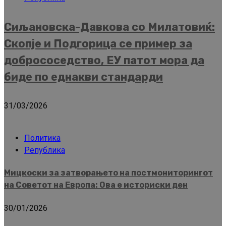
Сиљановска-Давкова со Милатовиќ:
Скопје и Подгорица се пример за
добрососедство, ЕУ патот мора да
биде по еднакви стандарди
31/03/2026
Политика
Република
Мицкоски за затворањето на постмониторингот
на Советот на Европа: Ова е историски ден
30/01/2026