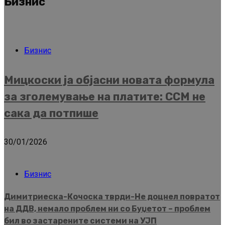
Бизнис
Бизнис
Мицкоски ја објасни новата формула
за зголемување на платите: ССМ не
сака да потпише
30/01/2026
Бизнис
Димитриеска-Кочоска тврди-Не доцнел повратот
на ДДВ, немало проблем ни со Буџетот – проблем
бил во застарените системи на УЈП