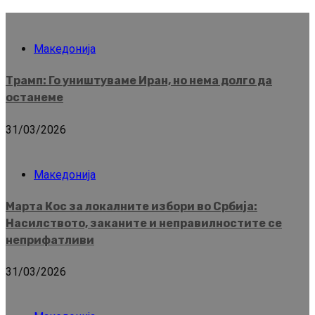
Македонија
Трамп: Го уништуваме Иран, но нема долго да
останеме
31/03/2026
Македонија
Марта Кос за локалните избори во Србија:
Насилството, заканите и неправилностите се
неприфатливи
31/03/2026