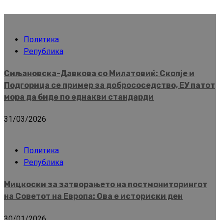
Политика
Република
Сиљановска-Давкова со Милатовиќ: Скопје и
Подгорица се пример за добрососедство, ЕУ патот
мора да биде по еднакви стандарди
31/03/2026
Политика
Република
Мицкоски за затворањето на постмониторингот
на Советот на Европа: Ова е историски ден
30/01/2026