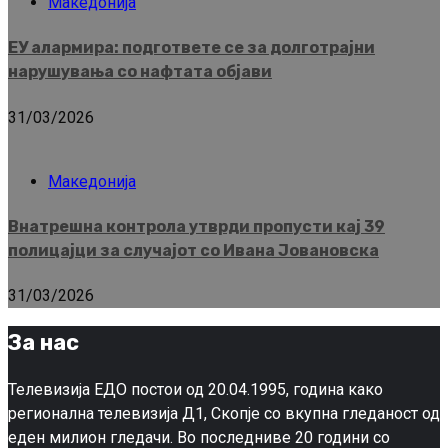
Македонија
ЕУ алармира: подгответе се за долготрајни
нарушувања со нафтата објави
31/03/2026
Македонија
Внатрешна контрола утврди пропусти кај 39
полицајци за случајот со Ивана Јовановска
31/03/2026
За нас
Телевизија ЕДО постои од 20.04.1995, година како
регионална телевизија Д1, Скопје со вкупна гледаност од
еден милион гледачи. Во последниве 20 години со