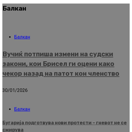
Балкан
Балкан
Вучиќ потпиша измени на судски
закони, кои Брисел ги оцени како
чекор назад на патот кон членство
30/01/2026
Балкан
Бугарија подготвува нови протести – гневот не се
смирува