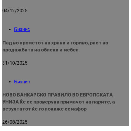
04/12/2025
Бизнис
Пад во прометот на храна и гориво, раст во
продажбата на облека и мебел
31/10/2025
Бизнис
НОВО БАНКАРСКО ПРАВИЛО ВО ЕВРОПСКАТА
УНИЈА Ќе се проверува примачот на парите, а
резултатот ќе го покаже семафор
26/08/2025