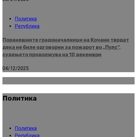
Политика
Република
Поранешните градоначалници на Кочани тврдат
дека не биле одговорни за пожарот во „Пулс“,
судењето продолжува на 10 декември
04/12/2025
Политика
Политика
Република