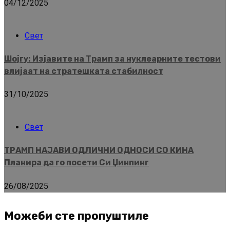
04/12/2025
Свет
Шојгу: Изјавите на Трамп за нуклеарните тестови
влијаат на стратешката стабилност
31/10/2025
Свет
ТРАМП НАЈАВИ ОДЛИЧНИ ОДНОСИ СО КИНА
Планира да го посети Си Џинпинг
26/08/2025
Можеби сте пропуштиле