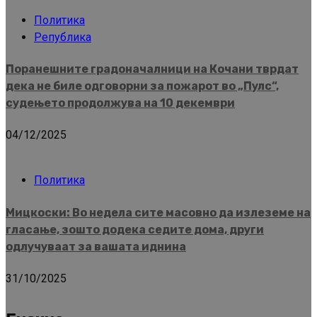
Политика
Република
Поранешните градоначалници на Кочани тврдат
дека не биле одговорни за пожарот во „Пулс“,
судењето продолжува на 10 декември
04/12/2025
Политика
Мицкоски: Во недела сите масовно да излеземе на
гласање, зошто додека седите дома, други
одлучуваат за вашата иднина
31/10/2025