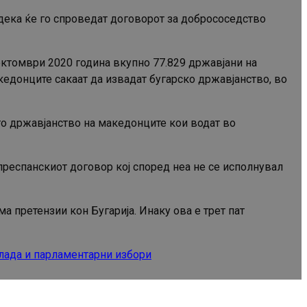
дека ќе го спроведат договорот за добрососедство
 октомври 2020 година вкупно 77.829 државјани на
кедонците сакаат да извадат бугарско државјанство, во
то државјанство на македонците кои водат во
преспанскиот договор кој според неа не се исполнувал
а претензии кон Бугарија. Инаку ова е трет пат
лада и парламентарни избори