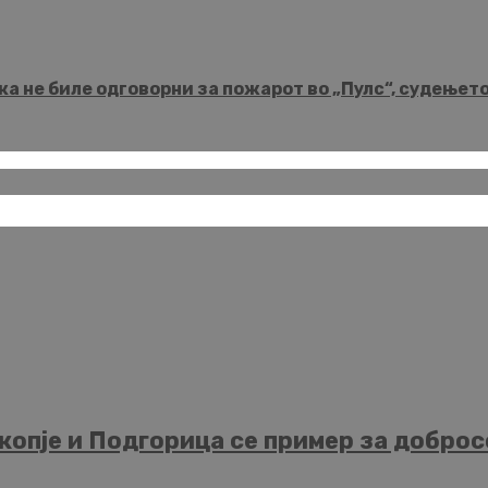
а не биле одговорни за пожарот во „Пулс“, судењет
опје и Подгорица се пример за добросо