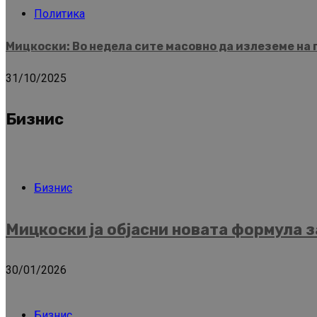
Политика
Мицкоски: Во недела сите масовно да излеземе на 
31/10/2025
Бизнис
Бизнис
Мицкоски ја објасни новата формула з
30/01/2026
Бизнис