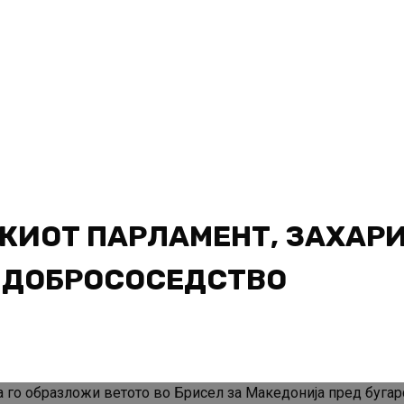
СКИОТ ПАРЛАМЕНТ, ЗАХАР
А ДОБРОСОСЕДСТВО
 го образложи ветото во Брисел за Македонија пред бугар