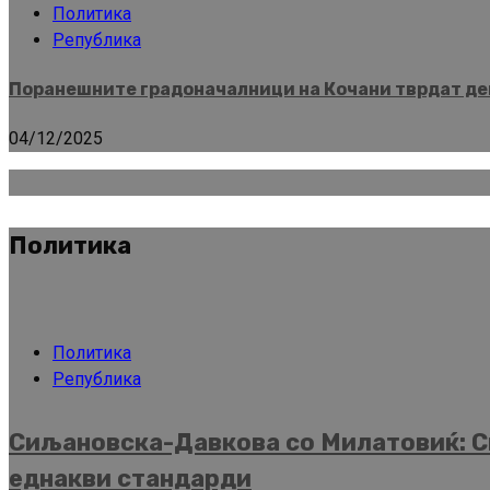
Политика
Република
Поранешните градоначалници на Кочани тврдат дек
04/12/2025
Политика
Политика
Република
Сиљановска-Давкова со Милатовиќ: Ск
еднакви стандарди