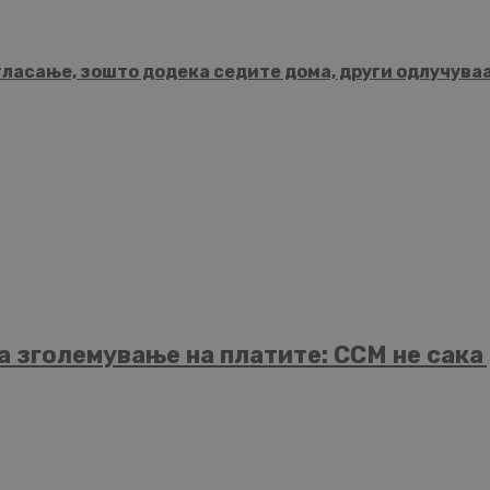
гласање, зошто додека седите дома, други одлучува
а зголемување на платите: ССМ не сака