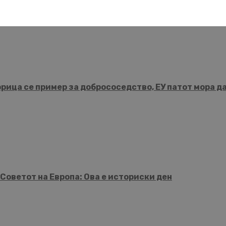
рица се пример за добрососедство, ЕУ патот мора д
Советот на Европа: Ова е историски ден