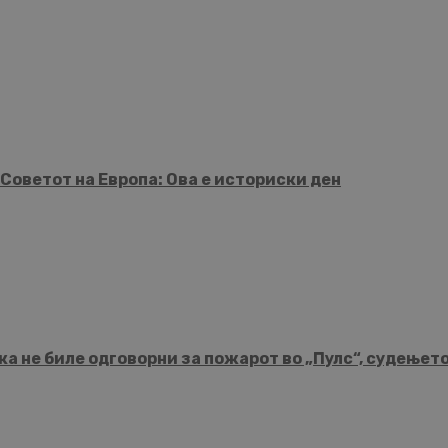
Советот на Европа: Ова е историски ден
а не биле одговорни за пожарот во „Пулс“, судењет