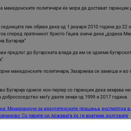
а македонските политичари ќе мора да достават гаранции 
седницата пак објави дека од 1 јануари 2010 година до 22
тоа според пратеникот Христо Гаџев значи дека „додека Ма
в Бугарија“.
ви предлог до бугарската влада да им се одзема бугарско
“.
ворни македонските политичари, Захариева се замеша и во 
о Бугарија однесе нон-пејпер со гаранции дека земјава нем
 добрососедство меѓу двете земји од 1999 и 2017 година.
и: Меморандум за идентитенските прашања, експертска в
ачиново: Со парите од државата ќе ги вратиме долговите