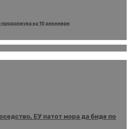
о продолжува на 10 декември
седство, ЕУ патот мора да биде по