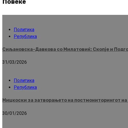
Повеќе
Политика
Република
Сиљановска-Давкова со Милатовиќ: Скопје и Подго
31/03/2026
Политика
Република
Мицкоски за затворањето на постмониторингот на 
30/01/2026