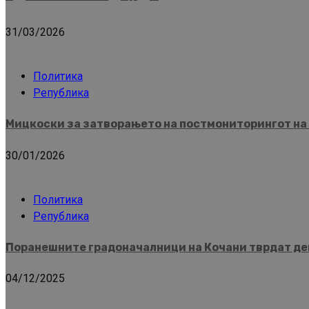
31/03/2026
Политика
Република
Мицкоски за затворањето на постмониторингот на 
30/01/2026
Политика
Република
Поранешните градоначалници на Кочани тврдат дек
04/12/2025