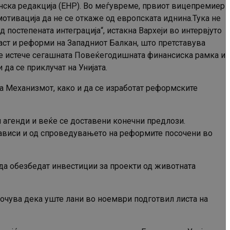
нска редакција (ЕНР). Во меѓувреме, првиот вицепремиер
отивација да не се откаже од европската иднина.Тука не
постепената интеграција“, истакна Вархеји во интервјуто
ст и реформи на Западниот Балкан, што претставува
 ќе истече сегашната Повеќегодишната финансиска рамка и
 да се приклучат на Унијата.
а Механизмот, како и да се изработат реформските
 агенди и веќе се доставени конечни предлози.
 зависи и од спроведувањето на реформите посочени во
и да обезбедат инвестиции за проекти од животната
осочува дека уште лани во ноември подготвил листа на