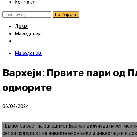
Контакт
Пребарувај
за:
Дома
Македонија
Македонија
Вархеји: Првите пари од 
одморите
06/04/2024
Планот за раст на Западниот Балкан вклучува пакет мерки
сет за поддршка на нивните економии и инвестиции и доко