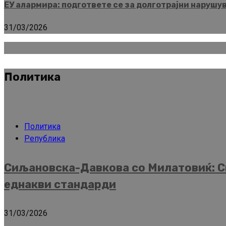
ЕУ алармира: подгответе се за долготрајни нарушу
31/03/2026
Политика
Политика
Република
Сиљановска-Давкова со Милатовиќ: Ск
еднакви стандарди
31/03/2026