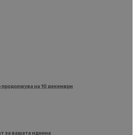
о продолжува на 10 декември
ат за вашата иднина