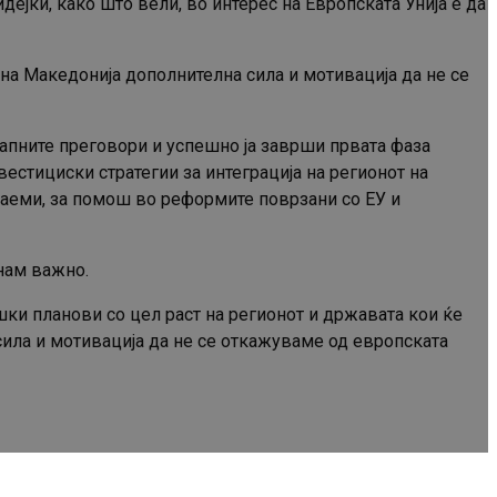
ејќи, како што вели, во интерес на Европската Унија е да
на Македонија дополнителна сила и мотивација да не се
стапните преговори и успешно ја заврши првата фаза
вестициски стратегии за интеграција на регионот на
заеми, за помош во реформите поврзани со ЕУ и
нам важно.
шки планови со цел раст на регионот и државата кои ќе
сила и мотивација да не се откажуваме од европската