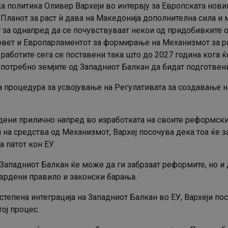
 политика Оливер Вархеји во интервју за Европската нови
ланот за раст ѝ дава на Македонија дополнителна сила и м
за однапред да се почувствуваат некои од придобивките од 
вет и Европарламентот за формирање на Механизмот за ра
 работите сега се поставени така што до 2027 година кога
е потребно земјите од Западниот Балкан да бидат подготвени
а процедура за усвојување на Регулативата за создавање н
дени прилично напред во изработката на своите реформски
и на средства од Механизмот, Вархеј посочува дека тоа ќе
а патот кон ЕУ.
д Западниот Балкан ќе може да ги забрзаат реформите, но 
тврдени правило и законски барања.
степена интеграција на Западниот Балкан во ЕУ, Вархеји п
ој процес.