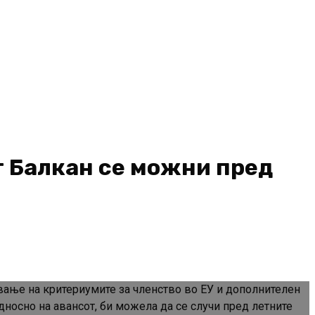
т Балкан се можни пред
ување на критериумите за членство во ЕУ и дополнителен
дносно на авансот, би можела да се случи пред летните