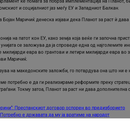
рламент ќе помага за побрза имплементација на Планот, бид
номскиот и социјалниот јаз меѓу ЕУ и Западниот Балкан.
ојан Маричиќ денеска изјави дека Планот за раст ѝ дава 
нија на патот кон ЕУ, како земја која веќе ги започна при
унијата се заложува да ја спроведе една од најголемите ин
е милијарди евра во грантови и летири милијарди евра во 
ави Маричиќ.
ува на македонските заложби, го потврдува она што ни е 
реме потребно е да ги реализираме реформите преку страте
аѓани. Токму затоа, Планот за раст ни дава дополнителна 
рини“: Преспанскиот договор оспорен во предизборието
Потребно е државата да му ја вратиме на народот