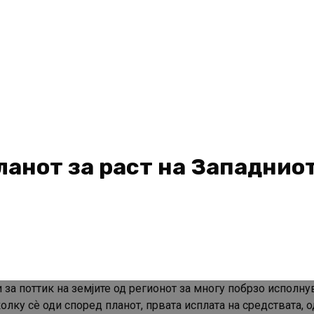
Планот за раст на Западнио
 за поттик на земјите од регионот за многу побрзо исполн
лку сѐ оди според планот, првата исплата на средствата, о