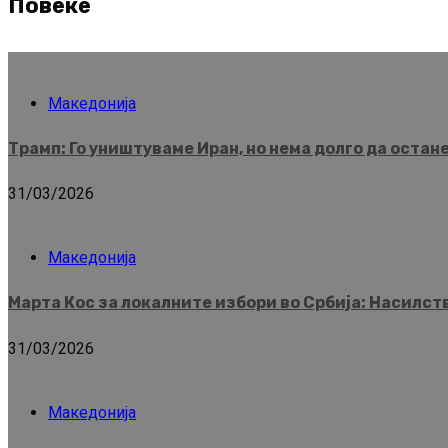
Повеќе
Македонија
Трамп: Го уништуваме Иран, но нема долго да остан
31/03/2026
Македонија
Марта Кос за локалните избори во Србија: Насилс
31/03/2026
Македонија