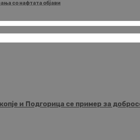
вања со нафтата објави
опје и Подгорица се пример за добросо