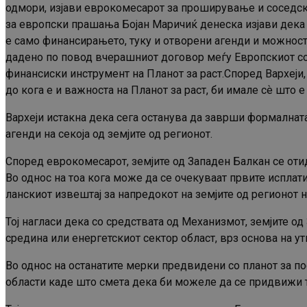
одмори, изјави еврокомесарот за проширување и соседска
за европски прашања Бојан Маричиќ денеска изјави дека П
е само финансирањето, туку и отворени агенди и можност 
дадено по повод вчерашниот договор меѓу Европскиот со
финансиски инструмент на Планот за раст.Според Вархеји,
до кога е и важноста на Планот за раст, би имале сѐ што 
Вархеји истакна дека сега останува да заврши формалнат
агенди на секоја од земјите од регионот.
Според еврокомесарот, земјите од Западен Балкан се оти
Во однос на тоа кога може да се очекуваат првите исплат
ланскиот извештај за напредокот на земјите од регионот н
Тој нагласи дека со средствата од Механизмот, земјите о
средина или енергетскиот сектор област, врз основа на у
Во однос на останатите мерки предвидени со планот за по
области каде што смета дека би можеле да се придвижи т