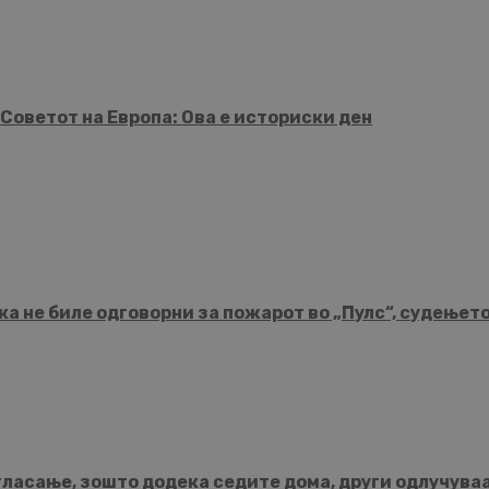
Советот на Европа: Ова е историски ден
а не биле одговорни за пожарот во „Пулс“, судењет
гласање, зошто додека седите дома, други одлучува