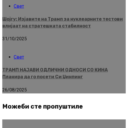
Свет
Шојгу: Изјавите на Трамп за нуклеарните тестови
влијаат на стратешката стабилност
31/10/2025
Свет
ТРАМП НАЈАВИ ОДЛИЧНИ ОДНОСИ СО КИНА
Планира да го посети Си Џинпинг
26/08/2025
Можеби сте пропуштиле