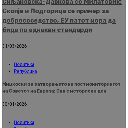
Сиљановска-Давкова со Милатовиќ:
Скопје и Подгорица се пример за
добрососедство, ЕУ патот мора да
биде по еднакви стандарди
31/03/2026
Политика
Република
Мицкоски за затворањето на постмониторингот
на Советот на Европа: Ова е историски ден
30/01/2026
Политика