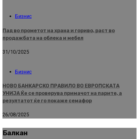
Бизнис
Пад во прометот на храна и гориво, раст во
продажбата на облека и мебел
31/10/2025
Бизнис
НОВО БАНКАРСКО ПРАВИЛО ВО ЕВРОПСКАТА
УНИЈА Ќе се проверува примачот на парите, а
резултатот ќе го покаже семафор
26/08/2025
Балкан