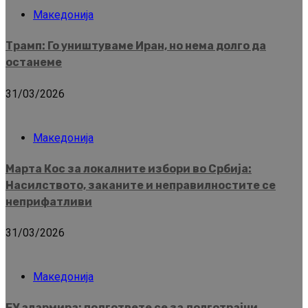
Македонија
Трамп: Го уништуваме Иран, но нема долго да
останеме
31/03/2026
Македонија
Марта Кос за локалните избори во Србија:
Насилството, заканите и неправилностите се
неприфатливи
31/03/2026
Македонија
ЕУ алармира: подгответе се за долготрајни