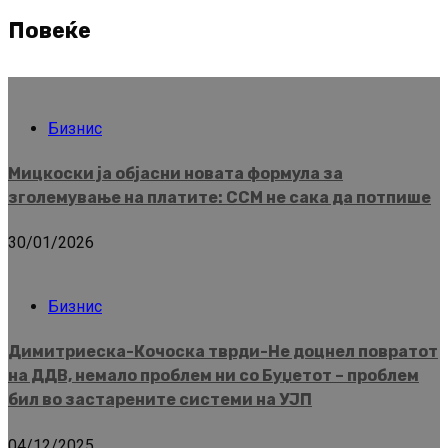
Повеќе
Бизнис
Мицкоски ја објасни новата формула за
зголемување на платите: ССМ не сака да потпише
30/01/2026
Бизнис
Димитриеска-Кочоска тврди-Не доцнел повратот
на ДДВ, немало проблем ни со Буџетот – проблем
бил во застарените системи на УЈП
04/12/2025