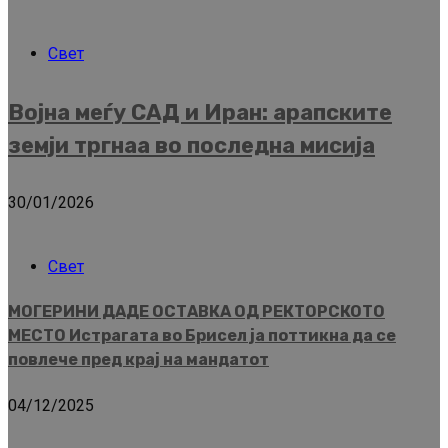
Свет
Војна меѓу САД и Иран: арапските
земји тргнаа во последна мисија
30/01/2026
Свет
МОГЕРИНИ ДАДЕ ОСТАВКА ОД РЕКТОРСКОТО
МЕСТО Истрагата во Брисел ја поттикна да се
повлече пред крај на мандатот
04/12/2025