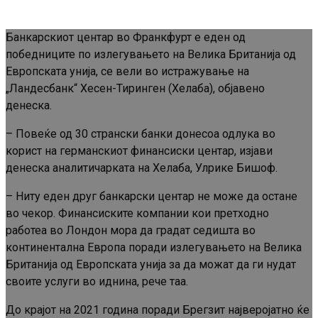
Банкарскиот центар во Франкфурт е еден од
победниците по излегувањето на Велика Британија од
Европската унија, се вели во истражување на
„Ландесбанк“ Хесен-Тиринген (Хелаба), објавено
денеска.
– Повеќе од 30 странски банки донесоа одлука во
корист на германскиот финансиски центар, изјави
денеска аналитичарката на Хелаба, Улрике Бишоф.
– Ниту еден друг банкарски центар не може да остане
во чекор. Финансиските компании кои претходно
работеа во Лондон мора да градат седишта во
континентална Европа поради излегувањето на Велика
Британија од Европската унија за да можат да ги нудат
своите услуги во иднина, рече таа.
До крајот на 2021 година поради Брегзит најверојатно ќе