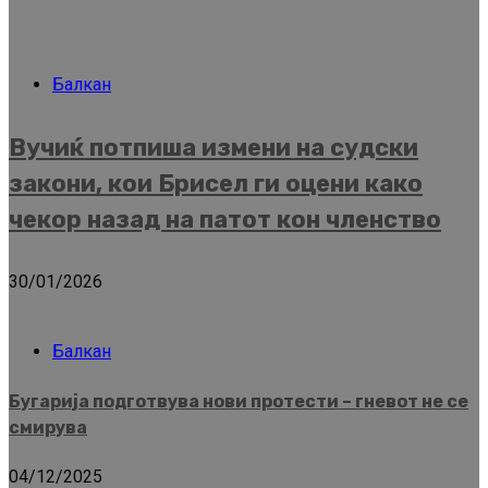
Балкан
Вучиќ потпиша измени на судски
закони, кои Брисел ги оцени како
чекор назад на патот кон членство
30/01/2026
Балкан
Бугарија подготвува нови протести – гневот не се
смирува
04/12/2025