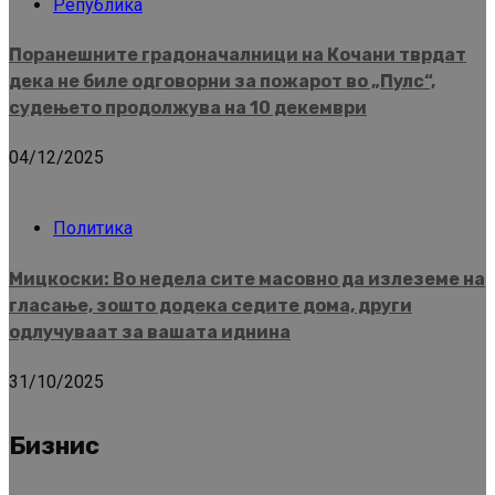
Република
Поранешните градоначалници на Кочани тврдат
дека не биле одговорни за пожарот во „Пулс“,
судењето продолжува на 10 декември
04/12/2025
Политика
Мицкоски: Во недела сите масовно да излеземе на
гласање, зошто додека седите дома, други
одлучуваат за вашата иднина
31/10/2025
Бизнис