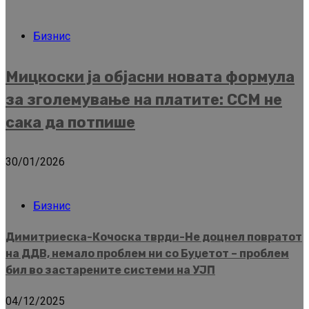
Бизнис
Мицкоски ја објасни новата формула
за зголемување на платите: ССМ не
сака да потпише
30/01/2026
Бизнис
Димитриеска-Кочоска тврди-Не доцнел повратот
на ДДВ, немало проблем ни со Буџетот – проблем
бил во застарените системи на УЈП
04/12/2025