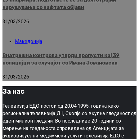
нарушувања со нафтата објави
31/03/2026
Македонија
Внатрешна контрола утврди пропусти кај 39
полицајци за случајот со Ивана Јовановска
31/03/2026
За нас
Телевизија ЕДО постои од 20.04.1995, година како
регионална телевизија Д1, Скопје со вкупна гледаност од
еден милион гледачи. Во последниве 20 години со
мерење на гледаноста спроведена од Агенцијата за
аудиовизуелни медиумски услуги телевизија ЕДО е