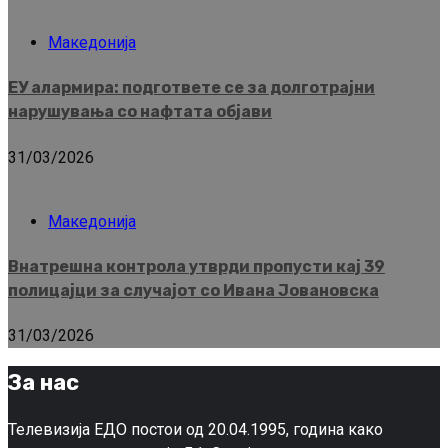
Македонија
ЕУ алармира: подгответе се за долготрајни
нарушувања со нафтата објави
31/03/2026
Македонија
Внатрешна контрола утврди пропусти кај 39
полицајци за случајот со Ивана Јовановска
31/03/2026
За нас
Телевизија ЕДО постои од 20.04.1995, година како