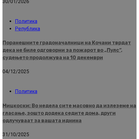
30/01/2026
Политика
Република
Поранешните градоначалници на Кочани тврдат
дека не биле одговорни за пожарот во „Пулс“,
судењето продолжува на 10 декември
04/12/2025
Политика
Мицкоски: Во недела сите масовно да излеземе на
гласање, зошто додека седите дома, други
одлучуваат за вашата иднина
31/10/2025