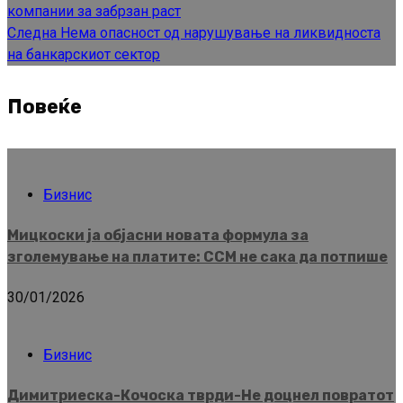
компании за забрзан раст
Следна
Нема опасност од нарушување на ликвидноста
на банкарскиот сектор
Повеќе
Бизнис
Мицкоски ја објасни новата формула за
зголемување на платите: ССМ не сака да потпише
30/01/2026
Бизнис
Димитриеска-Кочоска тврди-Не доцнел повратот