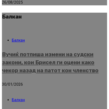
26/08/2025
Балкан
Балкан
Вучиќ потпиша измени на судски
закони, кои Брисел ги оцени како
чекор назад на патот кон членство
30/01/2026
Балкан