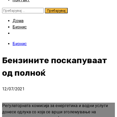
Пребарувај
за:
Дома
Бизнис
Бизнис
Бензините поскапуваат
од полноќ
12/07/2021
Регулаторната комисија за енергетика и водни услуги
донесе одлука со која се врши зголемување на