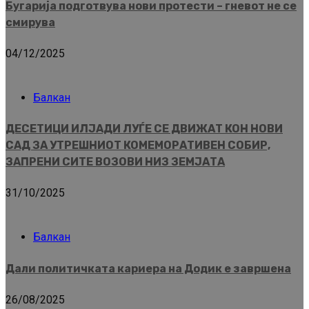
Бугарија подготвува нови протести – гневот не се
смирува
04/12/2025
Балкан
ДЕСЕТИЦИ ИЛЈАДИ ЛУЃЕ СЕ ДВИЖАТ КОН НОВИ
САД ЗА УТРЕШНИОТ КОМЕМОРАТИВЕН СОБИР,
ЗАПРЕНИ СИТЕ ВОЗОВИ НИЗ ЗЕМЈАТА
31/10/2025
Балкан
Дали политичката кариера на Додик е завршена
26/08/2025