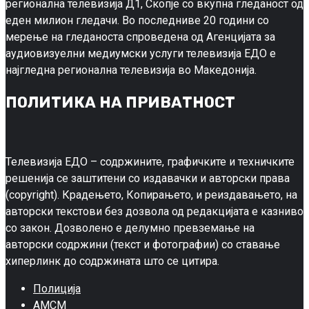
регионална телевизија Д1, Скопје со вкупна гледаност од
еден милион гледачи. Во последниве 20 години со
мерење на гледаноста спроведена од Агенцијата за
аудиовизуелни медиумски услуги телевизија ЕДО е
најгледна регионална телевизија во Македонија.
ПОЛИТИКА НА ПРИВАТНОСТ
Телевизија ЕДО – содржините, графичките и техничките
решенија се заштитени со издавачки и авторски права
(copyright). Крадењето, Копирањето, и реиздавањето, на
авторски текстови без дозвола од редакцијата е казниво
со закон. Дозволено е делумно превземање на
авторски содржини (текст и фотографии) со ставање
хиперлинк до содржината што се цитира.
Полиција
АМСМ