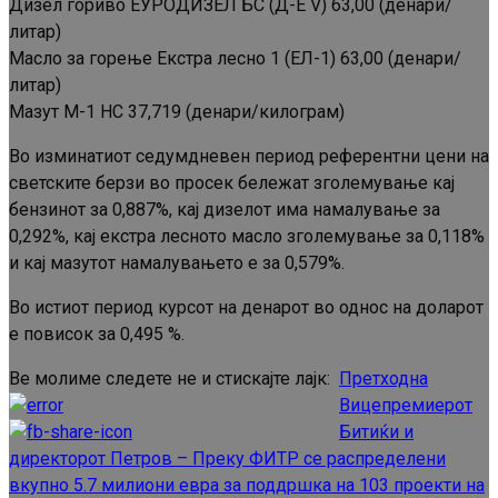
Дизел гориво ЕУРОДИЗЕЛ БС (Д-Е V) 63,00 (денари/
литар)
Масло за горење Екстра лесно 1 (ЕЛ-1) 63,00 (денари/
литар)
Мазут М-1 НС 37,719 (денари/килограм)
Во изминатиот седумдневен период референтни цени на
светските берзи во просек бележат зголемување кај
бензинот за 0,887%, кај дизелот има намалување за
0,292%, кај екстра лесното масло зголемување за 0,118%
и кај мазутот намалувањето е за 0,579%.
Во истиот период курсот на денарот во однос на доларот
е повисок за 0,495 %.
Ве молиме следете не и стискајте лајк:
Претходна
Continue
Вицепремиерот
Reading
Битиќи и
директорот Петров – Преку ФИТР се распределени
вкупно 5.7 милиони евра за поддршка на 103 проекти на