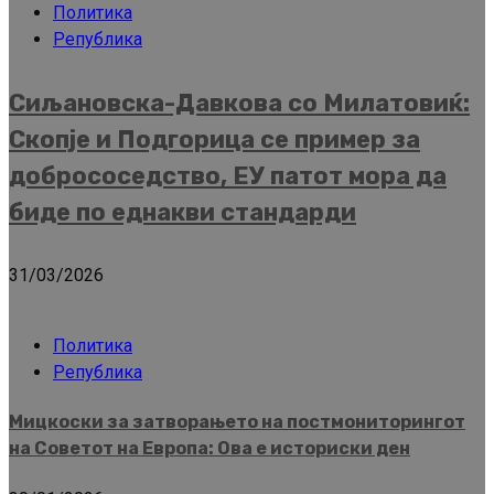
Политика
Република
Сиљановска-Давкова со Милатовиќ:
Скопје и Подгорица се пример за
добрососедство, ЕУ патот мора да
биде по еднакви стандарди
31/03/2026
Политика
Република
Мицкоски за затворањето на постмониторингот
на Советот на Европа: Ова е историски ден