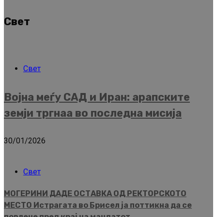
Свет
Свет
Војна меѓу САД и Иран: арапските
земји тргнаа во последна мисија
30/01/2026
Свет
МОГЕРИНИ ДАДЕ ОСТАВКА ОД РЕКТОРСКОТО
МЕСТО Истрагата во Брисел ја поттикна да се
повлече пред крај на мандатот