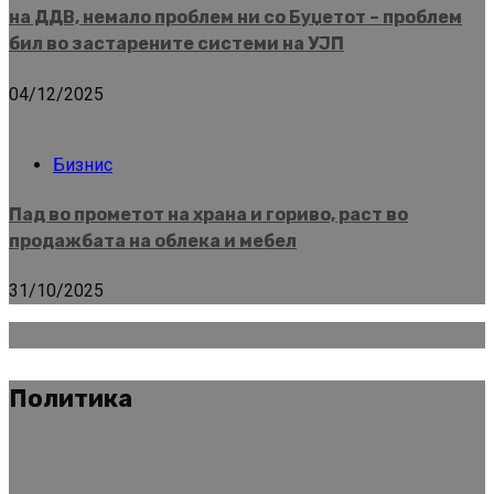
на ДДВ, немало проблем ни со Буџетот – проблем
бил во застарените системи на УЈП
04/12/2025
Бизнис
Пад во прометот на храна и гориво, раст во
продажбата на облека и мебел
31/10/2025
Политика