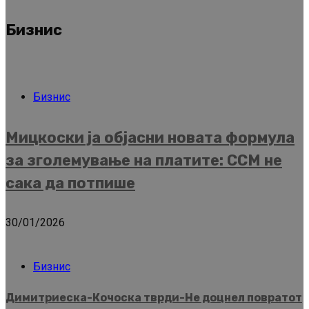
Бизнис
Бизнис
Мицкоски ја објасни новата формула
за зголемување на платите: ССМ не
сака да потпише
30/01/2026
Бизнис
Димитриеска-Кочоска тврди-Не доцнел повратот