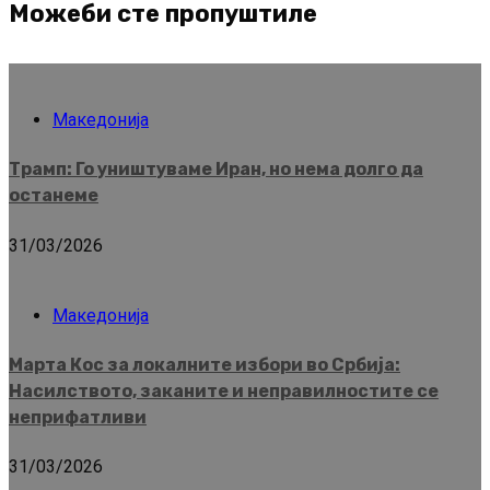
Можеби сте пропуштиле
Македонија
Трамп: Го уништуваме Иран, но нема долго да
останеме
31/03/2026
Македонија
Марта Кос за локалните избори во Србија:
Насилството, заканите и неправилностите се
неприфатливи
31/03/2026