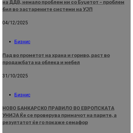
на ДДВ, немало проблем ни со Буџетот – проблем
бил во застарените системи на УЈП
04/12/2025
Бизнис
Пад во прометот на храна и гориво, раст во
продажбата на облека и мебел
31/10/2025
Бизнис
НОВО БАНКАРСКО ПРАВИЛО ВО ЕВРОПСКАТА
УНИЈА Ќе се проверува примачот на парите, а
резултатот ќе го покаже семафор