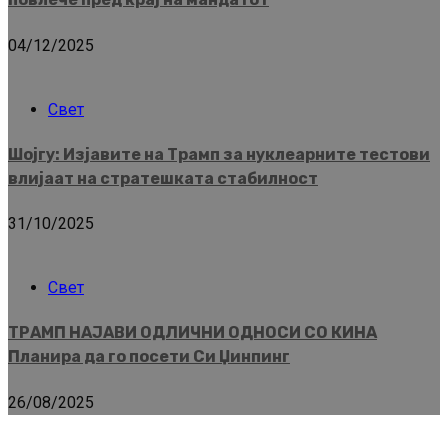
04/12/2025
Свет
Шојгу: Изјавите на Трамп за нуклеарните тестови
влијаат на стратешката стабилност
31/10/2025
Свет
ТРАМП НАЈАВИ ОДЛИЧНИ ОДНОСИ СО КИНА
Планира да го посети Си Џинпинг
26/08/2025