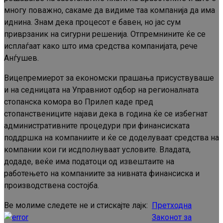
многу поважно, сакаме да видиме таа компанија да има
иднина. Знам дека процесот е бавен, но јас сум
приврзаник на сигурни решенија. Отпремнините ќе се
исплаѓаат како што има средства компанијата, рече
Анѓушев.
Вицепремиерот за економски прашања присуствуваше
и на седницата на Управниот одбор на регионалната
стопанска комора во Прилеп каде пред
стопанствениците најави дека в година ќе се избегнат
административните процедури при финансиската
поддршка на компаниите и ќе се доделуваат средства на
компании кои ги исдполнуваат условите. Владата,
додаде, веќе има податоци од извештаите на
работењето на компаниите за нивната финансиска и
производствена состојба.
Ве молиме следете не и стискајте лајк:
Претходна
Continue
Законот за