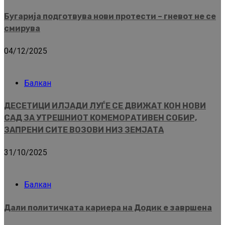
Бугарија подготвува нови протести – гневот не се
смирува
04/12/2025
Балкан
ДЕСЕТИЦИ ИЛЈАДИ ЛУЃЕ СЕ ДВИЖАТ КОН НОВИ
САД ЗА УТРЕШНИОТ КОМЕМОРАТИВЕН СОБИР,
ЗАПРЕНИ СИТЕ ВОЗОВИ НИЗ ЗЕМЈАТА
31/10/2025
Балкан
Дали политичката кариера на Додик е завршена