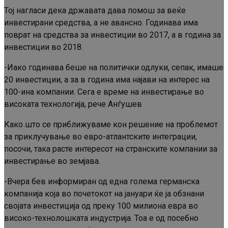
Тој нагласи дека државата дава помош за веќе
инвестирани средства, а не авансно. Годинава има
поврат на средства за инвестиции во 2017, а в година за
инвестиции во 2018.
-Иако годинава беше на политички одлуки, сепак, имаше
20 инвестиции, а за в година има најави на интерес на
100-ина компании. Сега е време на инвестирање во
високата технологија, рече Анѓушев
Како што се приближуваме кон решение на проблемот
за приклучување во евро-атлантските интеграции,
посочи, така расте интересот на странските компании за
инвестирање во земјава.
-Вчера бев информиран од една голема германска
компанија која во почетокот на јануари ќе ја обзнани
својата инвестиција од преку 100 милиона евра во
високо-технолошката индустрија. Тоа е од посебно