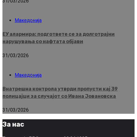
31/03/2026
Македонија
ЕУ алармира: подгответе се за долготрајни
нарушувања со нафтата објави
31/03/2026
Македонија
Внатрешна контрола утврди пропусти кај 39
полицајци за случајот со Ивана Јовановска
31/03/2026
За нас