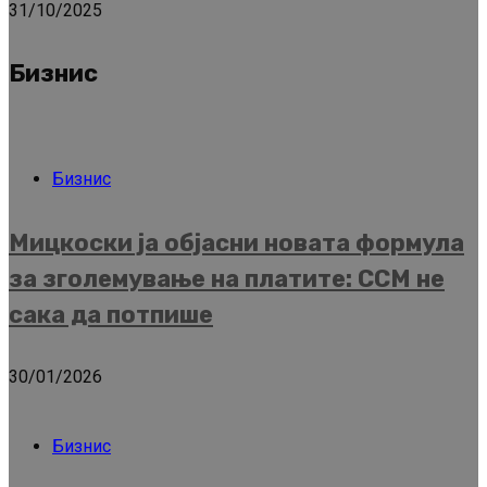
31/10/2025
Бизнис
Бизнис
Мицкоски ја објасни новата формула
за зголемување на платите: ССМ не
сака да потпише
30/01/2026
Бизнис