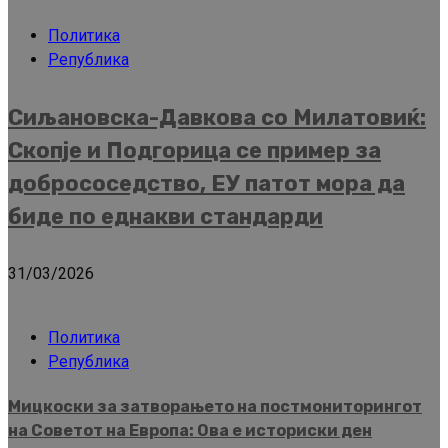
Политика
Република
Сиљановска-Давкова со Милатовиќ:
Скопје и Подгорица се пример за
добрососедство, ЕУ патот мора да
биде по еднакви стандарди
31/03/2026
Политика
Република
Мицкоски за затворањето на постмониторингот
на Советот на Европа: Ова е историски ден