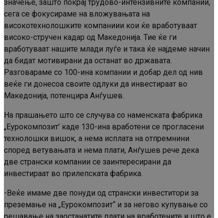
значење, зашто покрај трудово-интензивните компании,
сега се фокусираме на вложувањата на
високотехнолошките компаниии кои ќе вработуваат
високо-стручен кадар од Македонија. Тие ќе ги
вработуваат нашите млади луѓе и така ќе најдеме начин
да бидат мотивирани да останат во државата.
Разговараме со 100-ина компании и добар дел од нив
веќе ги донесоа своите одлуки да инвестираат во
Македонија, потенцира Анѓушев.
На прашањето што се случува со наменската фабрика
„Еурокомпозит’ каде 130-ина вработени се прогласени
технолошки вишок, а нема исплата на отпремнини
според ветувањата и нема плати, Анѓушев рече дека
две странски компании се заинтересирани да
инвестираат во прилепската фабрика.
-Веќе имаме две понуди од странски инвеститори за
преземање на „Еурокомпозит“ и за негово купување со
решавање на заостанатите плати на вработените и што е