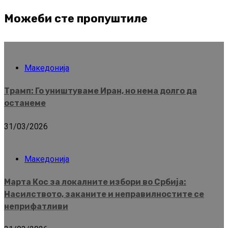
Можеби сте пропуштиле
Македонија
Трамп: Го уништуваме Иран, но нема долго да
останеме
31/03/2026
Македонија
Марта Кос за локалните избори во Србија:
Насилството, заканите и неправилностите се
неприфатливи