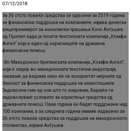
07/12/2018
За 36 отсто повеќе средства се одвоени за 2019 година
за финансиска поддршка на компаниите, најави денеска
вицепремиерот за економски прашања Кочо Анѓушев
од Прилеп каде ја посети текстилната компанија „Комфи
Ангел“ која е еден од корисниците на државна
финансиска помош.
-Во Македонско-британската компанија „Комфи Ангел“,
која е лидер во македонската текстилна индустрија,
сакавме да видиме како ќе се искористат мерките од
Законот за финансиска поддршка на инвестициите.
Задоволни сме од она што го видовме, бидејќи ги
задоволуваат условите за користење средства од
државната помош. Оваа година ќе бидат поддржани над
100 компании, а за следната година имаме издвоено за
36 отсто повеќе средства за поддршка на македонското
стопанство, изјави Анѓушев.