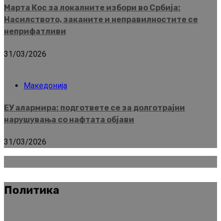
Марта Кос за локалните избори во Србија:
Насилството, заканите и неправилностите се
неприфатливи
31/03/2026
Македонија
ЕУ алармира: подгответе се за долготрајни
нарушувања со нафтата објави
31/03/2026
Политика