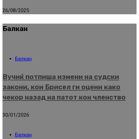
26/08/2025
Балкан
Балкан
Вучиќ потпиша измени на судски
закони, кои Брисел ги оцени како
чекор назад на патот кон членство
30/01/2026
Балкан