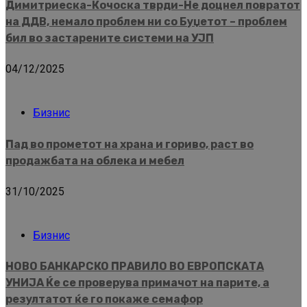
Димитриеска-Кочоска тврди-Не доцнел повратот
на ДДВ, немало проблем ни со Буџетот – проблем
бил во застарените системи на УЈП
04/12/2025
Бизнис
Пад во прометот на храна и гориво, раст во
продажбата на облека и мебел
31/10/2025
Бизнис
НОВО БАНКАРСКО ПРАВИЛО ВО ЕВРОПСКАТА
УНИЈА Ќе се проверува примачот на парите, а
резултатот ќе го покаже семафор