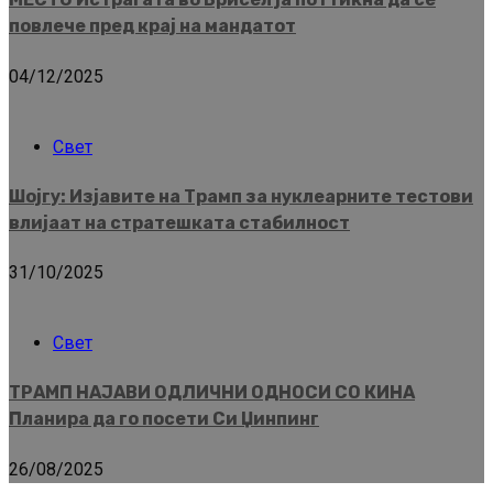
повлече пред крај на мандатот
04/12/2025
Свет
Шојгу: Изјавите на Трамп за нуклеарните тестови
влијаат на стратешката стабилност
31/10/2025
Свет
ТРАМП НАЈАВИ ОДЛИЧНИ ОДНОСИ СО КИНА
Планира да го посети Си Џинпинг
26/08/2025