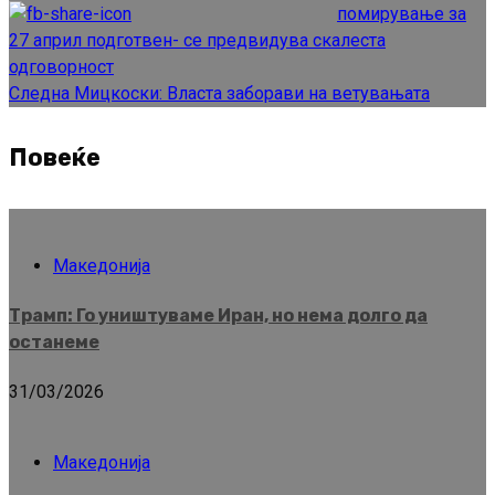
Reading
помирување за
27 април подготвен- се предвидува скалеста
одговорност
Следна
Мицкоски: Власта заборави на ветувањата
Повеќе
Македонија
Трамп: Го уништуваме Иран, но нема долго да
останеме
31/03/2026
Македонија