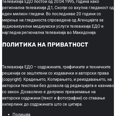
Телевизија ЕДО постои од 20.04.1995, година како
регионална телевизија Д1, Скопје со вкупна гледаност од
еден милион гледачи. Во последниве 20 години со
мерење на гледаноста спроведена од Агенцијата за
аудиовизуелни медиумски услуги телевизија ЕДО е
најгледна регионална телевизија во Македонија.
ПОЛИТИКА НА ПРИВАТНОСТ
Телевизија ЕДО – содржините, графичките и техничките
решенија се заштитени со издавачки и авторски права
(copyright). Крадењето, Копирањето, и реиздавањето, на
авторски текстови без дозвола од редакцијата е казниво
со закон. Дозволено е делумно превземање на
авторски содржини (текст и фотографии) со ставање
хиперлинк до содржината што се цитира.
Полиција