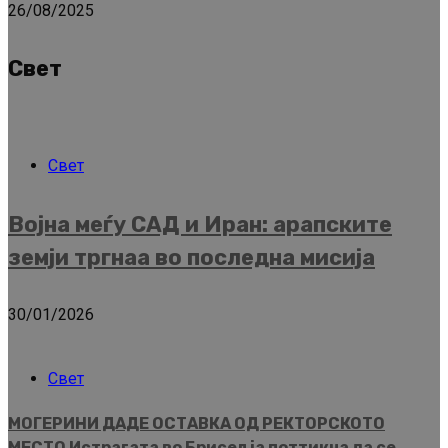
26/08/2025
Свет
Свет
Војна меѓу САД и Иран: арапските
земји тргнаа во последна мисија
30/01/2026
Свет
МОГЕРИНИ ДАДЕ ОСТАВКА ОД РЕКТОРСКОТО
МЕСТО Истрагата во Брисел ја поттикна да се