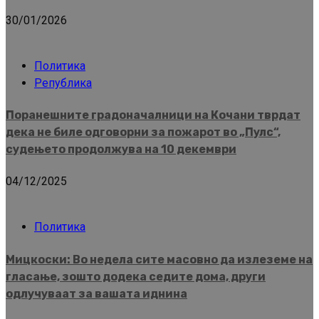
30/01/2026
Политика
Република
Поранешните градоначалници на Кочани тврдат
дека не биле одговорни за пожарот во „Пулс“,
судењето продолжува на 10 декември
04/12/2025
Политика
Мицкоски: Во недела сите масовно да излеземе на
гласање, зошто додека седите дома, други
одлучуваат за вашата иднина